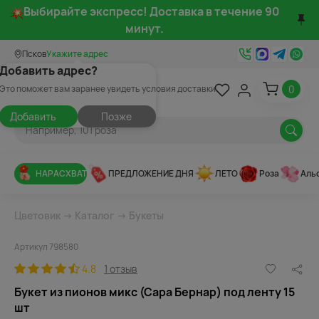
Выбирайте экспресс! Доставка в течение 90
минут.
Псков
Укажите адрес
Добавить адрес?
0
Это поможет вам заранее увидеть условия доставки
Добавить
Позже
НАРАСХВАТ
ПРЕДЛОЖЕНИЕ ДНЯ
ЛЕТО
Роза
Аль
Цветовик
→
Каталог
→
Букеты
Артикул 798580
4.8
1 отзыв
Букет из пионов микс (Сара Бернар) под ленту 15
шт