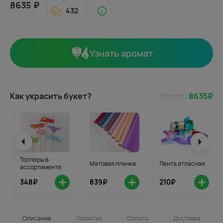
8635 ₽
432
Узнать аромат
Как украсить букет?
Итого:
8635
₽
Топперы в
Матовая пленка
Лента атласная
ассортименте
+
+
+
348₽
839₽
210₽
Описание
Гарантия
Оплата
Доставка