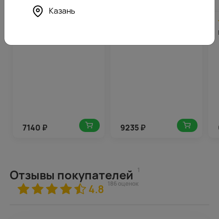
Казань
4.7
357
4.9
462
(176)
(185)
Букет цветов Робкая
Букет из 15 белых пионов
надежда
(Премиум) в упаковке
7140
₽
9235
₽
1
Отзывы покупателей
186 оценок
4.8