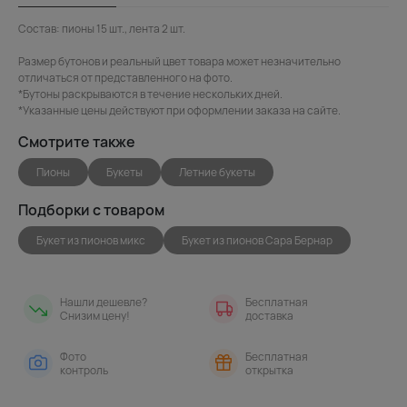
Состав: пионы 15 шт., лента 2 шт.
Размер бутонов и реальный цвет товара может незначительно
отличаться от представленного на фото.
*Бутоны раскрываются в течение нескольких дней.
*Указанные цены действуют при оформлении заказа на сайте.
Смотрите также
Пионы
Букеты
Летние букеты
Подборки с товаром
Букет из пионов микс
Букет из пионов Сара Бернар
Нашли дешевле?
Бесплатная
Снизим цену!
доставка
Фото
Бесплатная
контроль
открытка