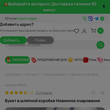
Выбирайте экспресс! Доставка в течение 90
минут.
Псков
Укажите адрес
Добавить адрес?
0
Это поможет вам заранее увидеть условия доставки
Добавить
Позже
НАРАСХВАТ
ПРЕДЛОЖЕНИЕ ДНЯ
ЛЕТО
Роза
Аль
Цветовик
→
Каталог
→
Композиции
→
Цветы в коробке
Артикул 165025
4.8
0 отзывов
Букет в шляпной коробке Невинное очарование