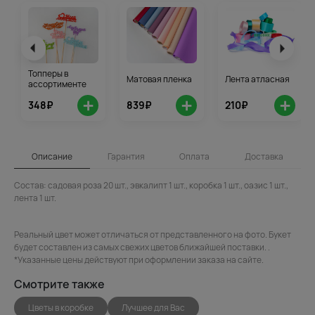
Топперы в
Матовая пленка
Лента атласная
ассортименте
+
+
+
348₽
839₽
210₽
Описание
Гарантия
Оплата
Доставка
Состав: садовая роза 20 шт., эвкалипт 1 шт., коробка 1 шт., оазис 1 шт.,
лента 1 шт.
Реальный цвет может отличаться от представленного на фото. Букет
будет составлен из самых свежих цветов ближайшей поставки. .
*Указанные цены действуют при оформлении заказа на сайте.
Смотрите также
Цветы в коробке
Лучшее для Вас