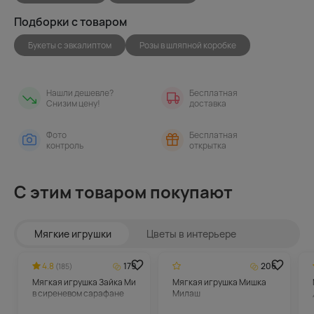
Подборки с товаром
Букеты с эвкалиптом
Розы в шляпной коробке
Нашли дешевле?
Бесплатная
Снизим цену!
доставка
Фото
Бесплатная
контроль
открытка
С этим товаром покупают
Мягкие игрушки
Цветы в интерьере
4.8
179
206
(185)
Мягкая игрушка Зайка Ми
Мягкая игрушка Мишка
в сиреневом сарафане
Милаш