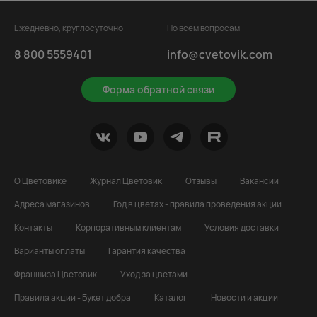
Ежедневно, круглосуточно
По всем вопросам
8 800 5559401
info@cvetovik.com
Форма обратной связи
О Цветовике
Журнал Цветовик
Отзывы
Вакансии
Адреса магазинов
Год в цветах - правила проведения акции
Контакты
Корпоративным клиентам
Условия доставки
Варианты оплаты
Гарантия качества
Франшиза Цветовик
Уход за цветами
Правила акции - Букет добра
Каталог
Новости и акции