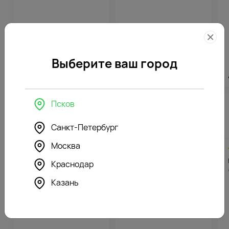
Выберите ваш город
3566
₽
4103
₽
Псков
Похожие товары
Санкт-Петербург
Москва
4.7
598
4.9
563
(395)
(420)
Букет из роз Буря эмоций
Букет из роз Самой
Краснодар
в коробке
нежной в коробке
Казань