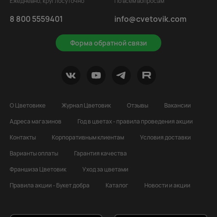
Ежедневно, круглосуточно
По всем вопросам
8 800 5559401
info@cvetovik.com
Форма обратной связи
О Цветовике
Журнал Цветовик
Отзывы
Вакансии
Адреса магазинов
Год в цветах - правила проведения акции
Контакты
Корпоративным клиентам
Условия доставки
Варианты оплаты
Гарантия качества
Франшиза Цветовик
Уход за цветами
Правила акции - Букет добра
Каталог
Новости и акции