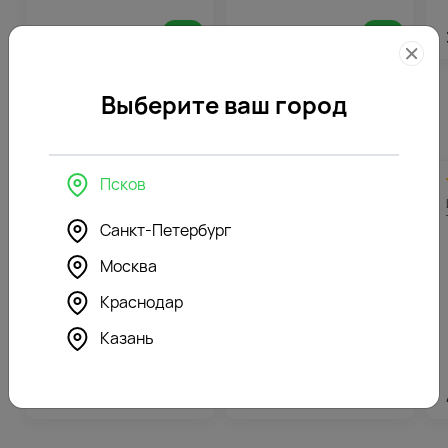
3566
₽
4215
₽
Выберите ваш город
Похожие товары
4.9
190
4.7
159
Псков
(168)
(156)
Цветы в кашпо Вишнёвый
Цветы в кашпо Полевая
вечер
нежность
Санкт-Петербург
Москва
Краснодар
Казань
3800
₽
3170
₽