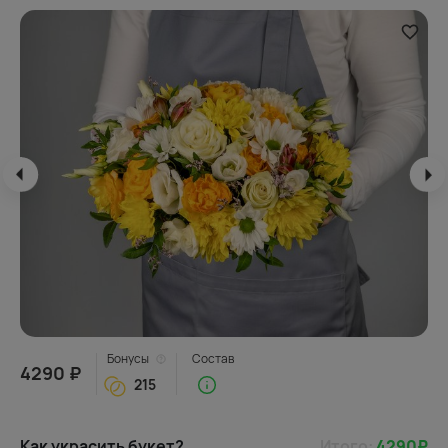
Бонусы
Состав
4290 ₽
215
Как украсить букет?
Итого:
4290
₽