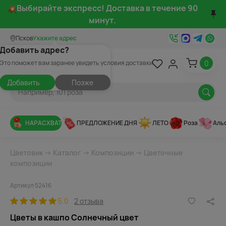
Выбирайте экспресс! Доставка в течение 90
минут.
Псков
Укажите адрес
Добавить адрес?
0
Это поможет вам заранее увидеть условия доставки
Добавить
Позже
НАРАСХВАТ
ПРЕДЛОЖЕНИЕ ДНЯ
ЛЕТО
Роза
Аль
Цветовик
→
Каталог
→
Композиции
→
Цветочные
композиции
Артикул 52416
5.0
2 отзыва
Цветы в кашпо Солнечный цвет