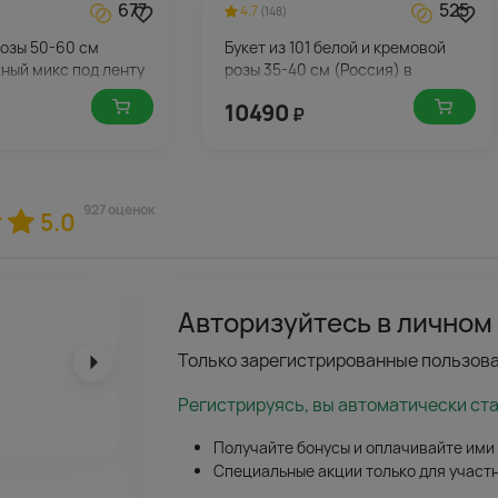
677
525
4.7
(148)
 розы 50-60 см
Букет из 101 белой и кремовой
ный микс под ленту
розы 35-40 см (Россия) в
упаковке
10490
₽
927 оценок
5.0
Авторизуйтесь в личном
Катя
Только зарегистрированные пользова
Рекомендую для романтиков, простояли 2 недели — рекорд!
Регистрируясь, вы автоматически ст
Получайте бонусы и оплачивайте ими
Специальные акции только для участ