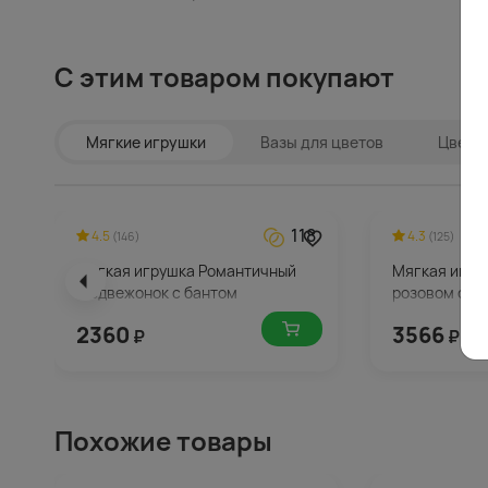
С этим товаром покупают
Мягкие игрушки
Вазы для цветов
Цветы 
118
4.5
4.3
(146)
(125)
Мягкая игрушка Романтичный
Мягкая игру
Медвежонок с бантом
розовом сар
2360
3566
₽
₽
Похожие товары