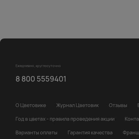
Ежедневно, круглосуточно
8 800 5559401
О Цветовике
Журнал Цветовик
Отзывы
Год в цветах - правила проведения акции
Конта
Варианты оплаты
Гарантия качества
Франш