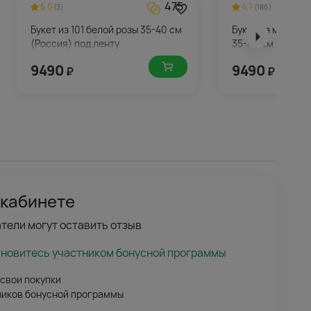
475
5.0
4.7
(3)
(186)
Букет из 101 белой розы 35-40 см
Букет из малинов
(Россия) под ленту
35-40 см под лен
9490
9490
₽
₽
 кабинете
тели могут оставить отзыв
ановитесь участником бонусной программы
 свои покупки
ников бонусной программы