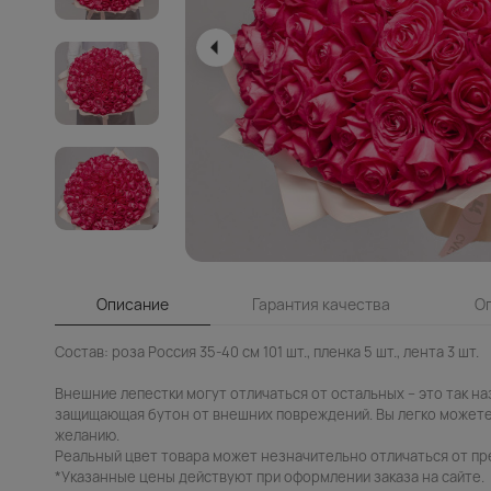
Описание
Гарантия качества
О
Состав: роза Россия 35-40 см 101 шт., пленка 5 шт., лента 3 шт.
Внешние лепестки могут отличаться от остальных – это так н
защищающая бутон от внешних повреждений. Вы легко можете
желанию.
Реальный цвет товара может незначительно отличаться от пр
*Указанные цены действуют при оформлении заказа на сайте.