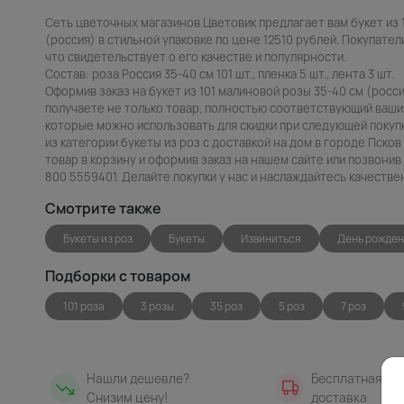
Сеть цветочных магазинов Цветовик предлагает вам букет из 
(россия) в стильной упаковке по цене 12510 рублей. Покупател
что свидетельствует о его качестве и популярности.
Состав: роза Россия 35-40 см 101 шт., пленка 5 шт., лента 3 шт.
Оформив заказ на букет из 101 малиновой розы 35-40 см (росси
получаете не только товар, полностью соответствующий вашим
которые можно использовать для скидки при следующей покупк
из категории букеты из роз с доставкой на дом в городе Пско
товар в корзину и оформив заказ на нашем сайте или позвони
800 5559401. Делайте покупки у нас и наслаждайтесь качеств
Смотрите также
Букеты из роз
Букеты
Извиниться
День рожде
Подборки с товаром
101 роза
3 розы
35 роз
5 роз
7 роз
Нашли дешевле?
Бесплатная
Снизим цену!
доставка