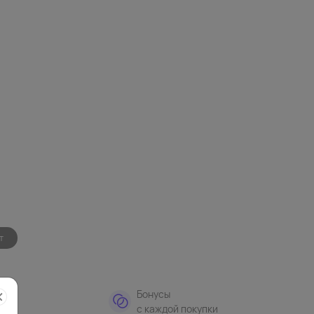
т
тная
Бонусы
а
с каждой покупки