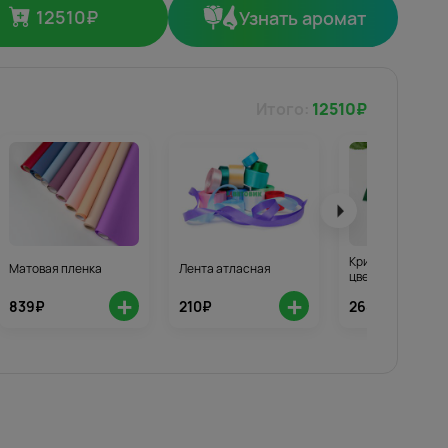
12510
₽
Узнать аромат
Итого:
12510
₽
Кризал для стой
Матовая пленка
Лента атласная
цветов 3шт.
+
+
839₽
210₽
268₽