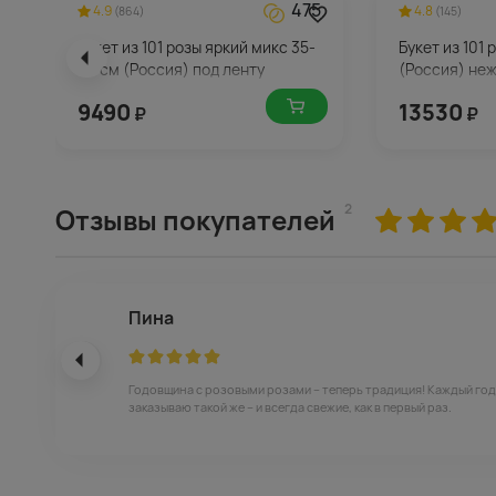
475
4.9
4.8
(864)
(145)
Букет из 101 розы яркий микс 35-
Букет из 101
40 см (Россия) под ленту
(Россия) неж
9490
13530
₽
₽
2
Отзывы покупателей
Пина
Годовщина с розовыми розами – теперь традиция! Каждый год
заказываю такой же – и всегда свежие, как в первый раз.