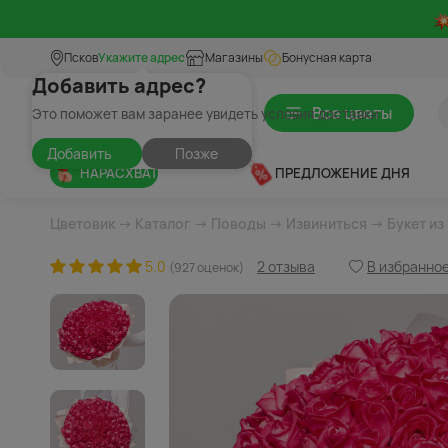
Псков
Укажите адрес
Магазины
Бонусная карта
Добавить адрес?
Все цветы
Это поможет вам заранее увидеть условия доставки
Добавить
Позже
НАРАСХВАТ
ПРЕДЛОЖЕНИЕ ДНЯ
Цветовик
→
Каталог
→
Поводы
→
Извиниться
→ Букет из
5.0
2 отзыва
В избранно
(927 оценок)