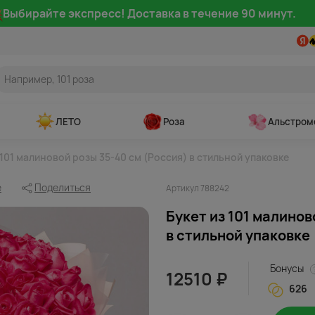
Выбирайте экспресс! Доставка в течение 90 минут.
ЛЕТО
Роза
Альстром
 101 малиновой розы 35-40 см (Россия) в стильной упаковке
е
Поделиться
Артикул 788242
Букет из 101 малинов
в стильной упаковке
Бонусы
12510 ₽
626