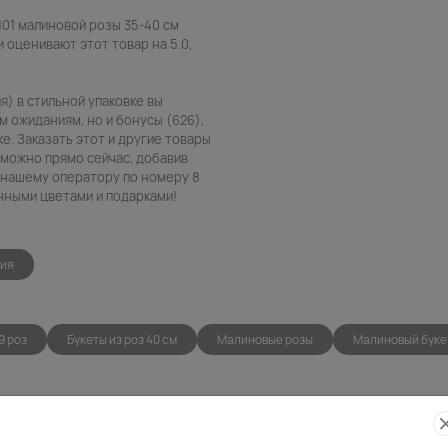
101 малиновой розы 35-40 см
и оценивают этот товар на 5.0,
я) в стильной упаковке вы
 ожиданиям, но и бонусы (626),
е. Заказать этот и другие товары
в можно прямо сейчас, добавив
в нашему оператору по номеру 8
енными цветами и подарками!
ния
9 роз
Букеты из роз 40 см
Малиновые розы
Малиновый буке
Фото
Беспла
контроль
открытк