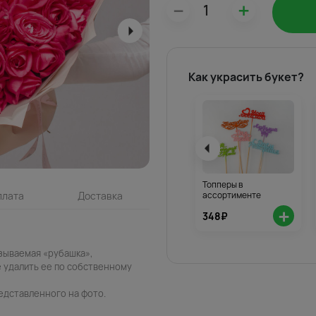
–
+
Как украсить букет?
Топперы в
ассортименте
плата
Доставка
+
348₽
азываемая «рубашка»,
 удалить ее по собственному
едставленного на фото.