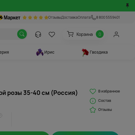
Отзывы
Доставка
Оплата
8 800 5559401
Корзина
0
ерия
Ирис
Гвоздика
В избранное
ой розы 35-40 см (Россия)
Состав
Отзывы