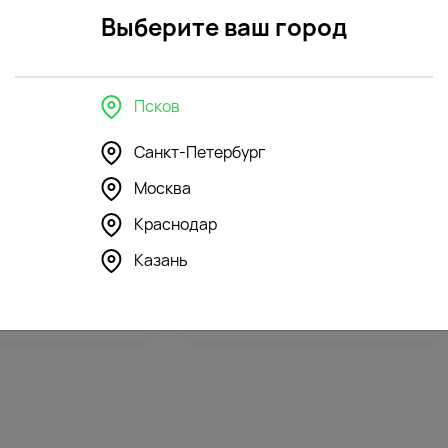
Выберите ваш город
Псков
в интерьере
Санкт-Петербург
Москва
179
179
4.8
(165)
Краснодар
шка Зайка Ми в
Мягкая игрушка Зайка Ми в
Казань
афане
платье
3566
₽