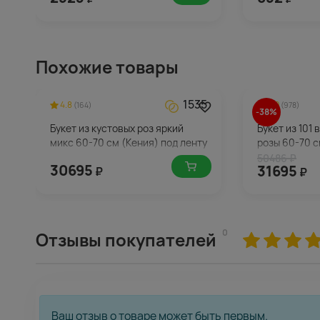
Похожие товары
1535
4.8
4.9
(164)
(978)
-38%
Букет из кустовых роз яркий
Букет из 101
микс 60-70 см (Кения) под ленту
розы 60-70 с
упаковке
50486 ₽
30695
31695
₽
₽
0
Отзывы покупателей
Ваш отзыв о товаре может быть первым.