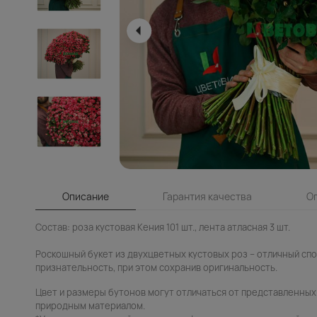
Описание
Гарантия качества
О
Состав: роза кустовая Кения 101 шт., лента атласная 3 шт.
Роскошный букет из двухцветных кустовых роз – отличный сп
признательность, при этом сохранив оригинальность.
Цвет и размеры бутонов могут отличаться от представленных 
природным материалом.