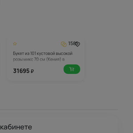
1585
Букет из 101 кустовой высокой
розы микс 70 см (Кения) в
упаковке
31695
₽
 кабинете