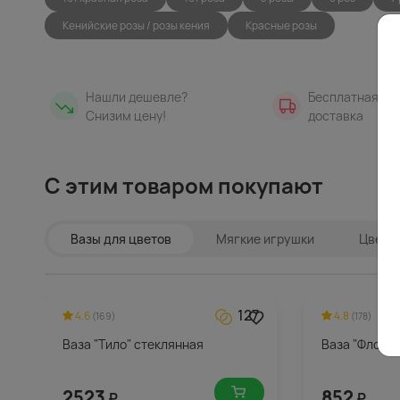
Кенийские розы / розы кения
Красные розы
Нашли дешевле?
Бесплатная
Снизим цену!
доставка
С этим товаром покупают
Вазы для цветов
Мягкие игрушки
Цветы 
127
4.6
4.8
(169)
(178)
Ваза "Тило" стеклянная
Ваза "Флора"
2523
852
₽
₽