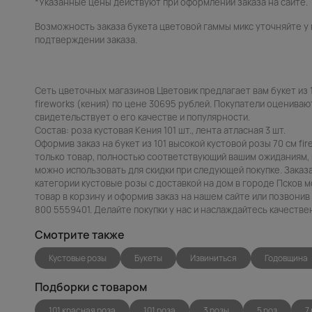
*Указанные цены действуют при оформлении заказа на сайте.
Возможность заказа букета цветовой гаммы микс уточняйте у
подтверждении заказа.
Сеть цветочных магазинов Цветовик предлагает вам букет из 1
fireworks (кения) по цене 30695 рублей. Покупатели оценивают
свидетельствует о его качестве и популярности.
Состав: роза кустовая Кения 101 шт., лента атласная 3 шт.
Оформив заказ на букет из 101 высокой кустовой розы 70 см fi
только товар, полностью соответствующий вашим ожиданиям, н
можно использовать для скидки при следующей покупке. Заказа
категории кустовые розы с доставкой на дом в городе Псков 
товар в корзину и оформив заказ на нашем сайте или позвони
800 5559401. Делайте покупки у нас и наслаждайтесь качеств
Смотрите также
Кустовые розы
Букеты
Извиниться
Годовщина
Подборки с товаром
101 красная роза
101 роза
3 розы
5 роз
7