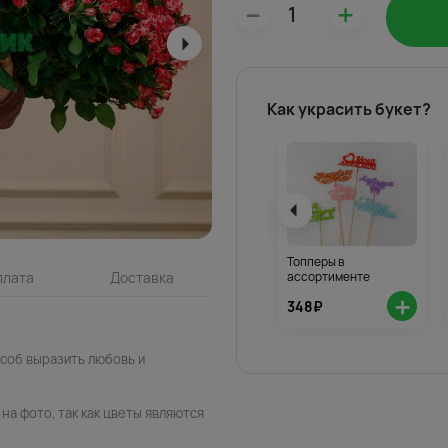
–
+
Как украсить букет?
Топперы в
ассортименте
плата
Доставка
+
348₽
особ выразить любовь и
на фото, так как цветы являются