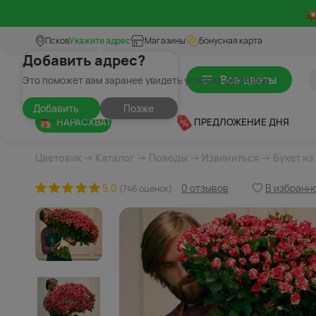
Псков
Укажите адрес
Магазины
Бонусная карта
Добавить адрес?
Все цветы
Это поможет вам заранее увидеть условия доставки
Добавить
Позже
НАРАСХВАТ
ПРЕДЛОЖЕНИЕ ДНЯ
Цветовик
→
Каталог
→
Поводы
→
Извиниться
→ Букет из
5.0
0 отзывов
В избранн
(746 оценок)