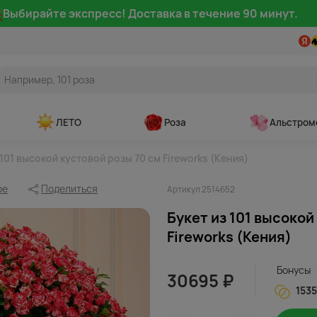
Выбирайте экспресс! Доставка в течение 90 минут.
ЛЕТО
Роза
Альстром
 101 высокой кустовой розы 70 см Fireworks (Кения)
ое
Поделиться
Артикул 2514652
Букет из 101 высокой
Fireworks (Кения)
Бонусы
30695 ₽
1535