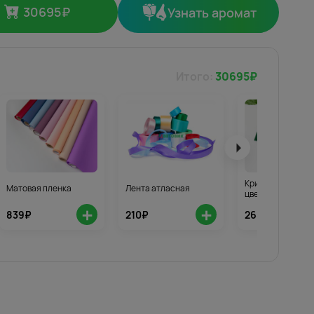
30695
₽
Узнать аромат
Итого:
30695
₽
Кризал для стой
Матовая пленка
Лента атласная
цветов 3шт.
+
+
839₽
210₽
268₽