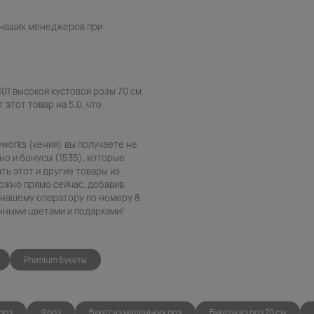
 наших менеджеров при
01 высокой кустовой розы 70 см
 этот товар на 5.0, что
reworks (кения) вы получаете не
о и бонусы (1535), которые
ть этот и другие товары из
можно прямо сейчас, добавив
в нашему оператору по номеру 8
енными цветами и подарками!
Premium букеты
 роз
9 роз
Букет из маленьких роз
Букеты из роз 70 см