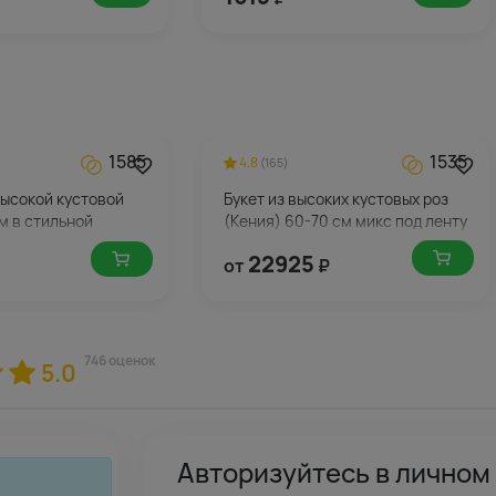
1585
1535
4.8
(165)
 высокой кустовой
Букет из высоких кустовых роз
м в стильной
(Кения) 60-70 см микс под ленту
22925
от
₽
746 оценок
5.0
Авторизуйтесь в личном