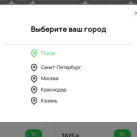
Выберите ваш город
Фото
Беспла
контроль
открытк
Псков
Санкт-Петербург
Москва
в интерьере
Краснодар
Казань
43
81
4.6
(163)
 стеклянная
Ваза "Трубка" стеклянная
1615
₽