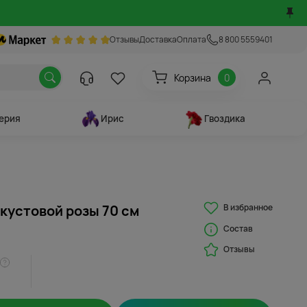
Отзывы
Доставка
Оплата
8 800 5559401
Корзина
0
ерия
Ирис
Гвоздика
В избранное
 кустовой розы 70 см
Состав
Отзывы