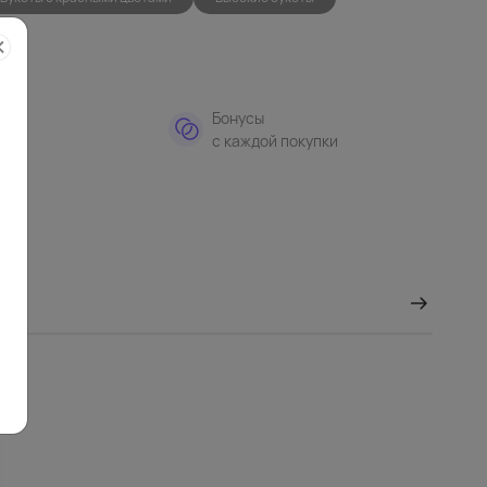
тная
Бонусы
а
с каждой покупки