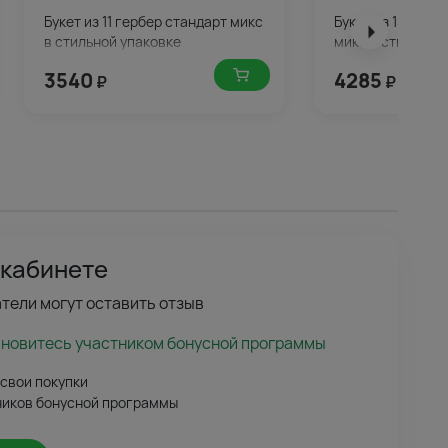
Букет из 11 гербер стандарт микс
Букет из 15 герб
в стильной упаковке
микс в стильной
3540
4285
₽
₽
 кабинете
тели могут оставить отзыв
ановитесь участником бонусной программы
 свои покупки
ников бонусной программы