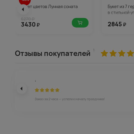
Букет цветов Лунная соната
Букет из 7 г
в стильной у
6270 ₽
2845
3430
₽
₽
1
Отзывы покупателей
.
Заказ за 2 часа — успели к началу праздника!