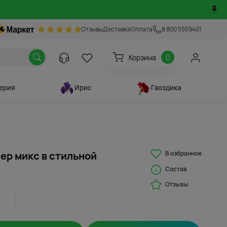
Отзывы
Доставка
Оплата
8 800 5559401
Корзина
0
ерия
Ирис
Гвоздика
В избранное
бер микс в стильной
Состав
Отзывы