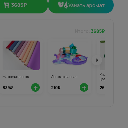
3685
₽
Узнать аромат
Итого:
3685
₽
Кризал для стой
Матовая пленка
Лента атласная
цветов 3шт.
+
+
839₽
210₽
268₽