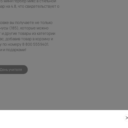
15 мини гербер микс в стильной
ар на 4.8, что свидетельствует о
ковке вы получаете не только
нусы (185), которые можно
т и другие товары из категории
с, добавив товар в корзину и
 по номеру 8 800 5559401.
и и подарками!
День учителя
Фото
Беспла
контроль
открытк