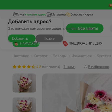
Псков
Укажите адрес
Магазины
Бонусная карта
Добавить адрес?
Все цветы
Это поможет вам заранее увидеть условия доставки
Добавить
Позже
НАРАСХВАТ
ПРЕДЛОЖЕНИЕ ДНЯ
Цветовик
→
Каталог
→
Поводы
→
Извиниться
→ Букет из
4.8
1 отзыв
В избранное
(512 оценок)