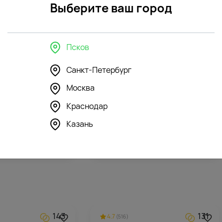
Выберите ваш город
Псков
в интерьере
Санкт-Петербург
Москва
179
215
4.5
(120)
Краснодар
шка Зайка Ми в
Мягкая игрушка Зайка Глори
инезоне
Казань
4281
₽
143
131
4.7
(516)