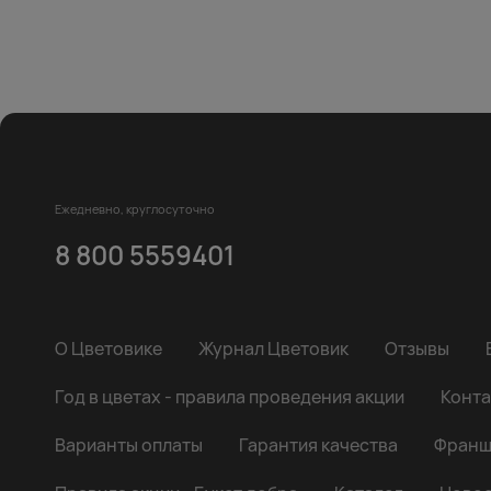
Ежедневно, круглосуточно
8 800 5559401
О Цветовике
Журнал Цветовик
Отзывы
Год в цветах - правила проведения акции
Конта
Варианты оплаты
Гарантия качества
Франш