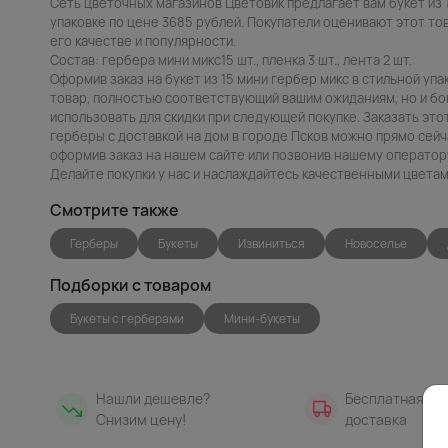
Сеть цветочных магазинов Цветовик предлагает вам букет из 
упаковке по цене 3685 рублей. Покупатели оценивают этот тов
его качестве и популярности.
Состав: гербера мини микс15 шт., пленка 3 шт., лента 2 шт.
Оформив заказ на букет из 15 мини гербер микс в стильной упа
товар, полностью соответствующий вашим ожиданиям, но и бо
использовать для скидки при следующей покупке. Заказать это
герберы с доставкой на дом в городе Псков можно прямо сейча
оформив заказ на нашем сайте или позвонив нашему оператору
Делайте покупки у нас и наслаждайтесь качественными цветам
Смотрите также
Герберы
Букеты
Извиниться
Новоселье
Подборки с товаром
Букеты с герберами
Мини-букеты
Нашли дешевле?
Бесплатная
Снизим цену!
доставка