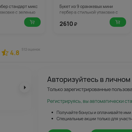
ербер стандарт микс
Букет из 9 оранжевых мини
паковке с зеленью
гербер в стильной упаковке с
зеленью
2610
₽
512 оценок
4.8
Авторизуйтесь в личном
Только зарегистрированные пользова
Регистрируясь, вы автоматически ст
Получайте бонусы и оплачивайте ими
Специальные акции только для участ