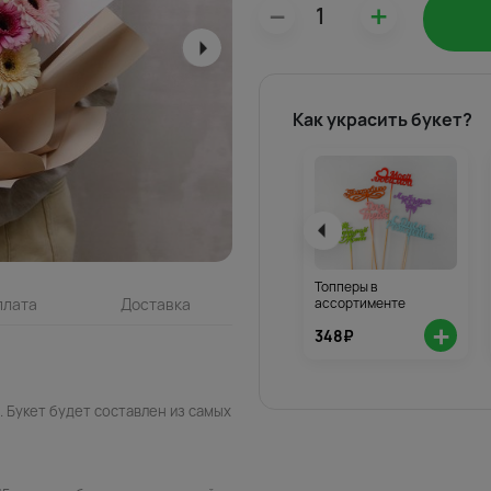
–
+
Как украсить букет?
Топперы в
ассортименте
плата
Доставка
+
348₽
 Букет будет составлен из самых