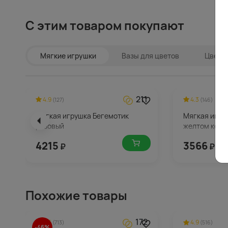
С этим товаром покупают
Мягкие игрушки
Вазы для цветов
Цветы 
211
4.9
4.3
(127)
(146)
Мягкая игрушка Бегемотик
Мягкая игру
розовый
желтом комб
4215
3566
₽
₽
Похожие товары
172
4.6
4.9
(713)
(516)
-46%