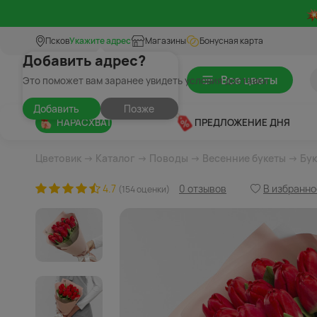
Псков
Укажите адрес
Магазины
Бонусная карта
Добавить адрес?
Все цветы
Это поможет вам заранее увидеть условия доставки
Добавить
Позже
НАРАСХВАТ
ПРЕДЛОЖЕНИЕ ДНЯ
Цветовик
→
Каталог
→
Поводы
→
Весенние букеты
→ Бук
4.7
0 отзывов
В избранно
(154 оценки)