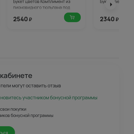
Букет цветов Комплимент из
Букет цветов Пр
пионовидного тюльпана под
ленту
2540
2340
₽
₽
 кабинете
тели могут оставить отзыв
ановитесь участником бонусной программы
 свои покупки
ников бонусной программы
ться