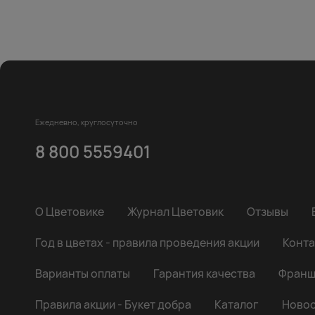
Ежедневно, круглосуточно
8 800 5559401
О Цветовике
Журнал Цветовик
Отзывы
Год в цветах - правила проведения акции
Конта
Варианты оплаты
Гарантия качества
Франш
Правила акции - Букет добра
Каталог
Новос