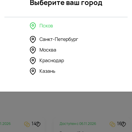
Выберите ваш город
Псков
в интерьере
Санкт-Петербург
Москва
179
179
4.4
(135)
Краснодар
шка Зайка Ми в
Мягкая игрушка Зайка Ми в
е
пижаме
Казань
3566
₽
147
167
11.2026
Доступен с
06.11.2026