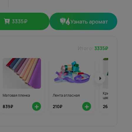
3335
₽
Узнать аромат
Итого:
3335
₽
Кризал для стой
Матовая пленка
Лента атласная
цветов 3шт.
+
+
839₽
210₽
268₽