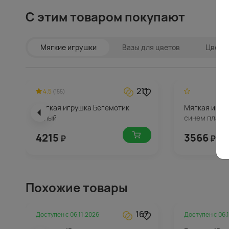
С этим товаром покупают
Мягкие игрушки
Вазы для цветов
Цветы 
211
4.5
(155)
Мягкая игрушка Бегемотик
Мягкая игру
белый
синем плать
4215
3566
₽
₽
Похожие товары
167
Доступен с
06.11.2026
Доступен с
06.