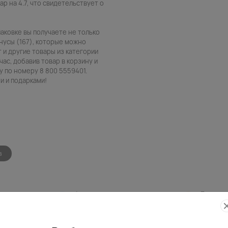
р на 4.7, что свидетельствует о
паковке вы получаете не только
нусы (167), которые можно
т и другие товары из категории
ас, добавив товар в корзину и
 по номеру 8 800 5559401.
и и подарками!
в
Фото
Беспла
контроль
открытк