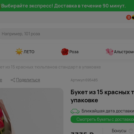
Выбирайте экспресс! Доставка в течение 90 минут.
ЛЕТО
Роза
Альстром
ет из 15 красных тюльпанов стандарт в упаковке
е
Поделиться
Артикул 695485
Букет из 15 красных
упаковке
Ближайшая дата доставки
Смотреть букеты с доставко
Бонусы