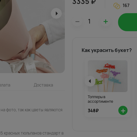
3335 ₽
167
–
+
Как украсить букет?
плата
Доставка
Топперы в
ассортименте
+
на фото, так как цветы являются
348₽
15 красных тюльпанов стандарт в