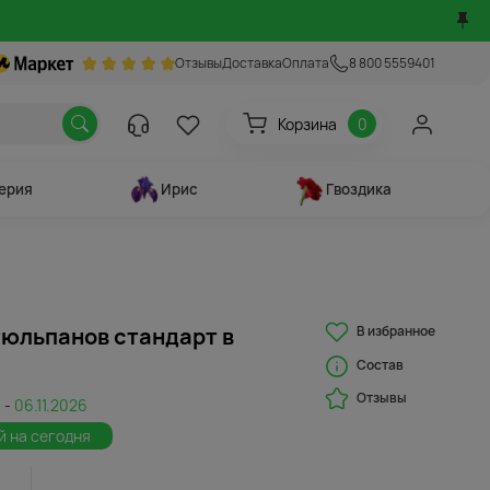
Отзывы
Доставка
Оплата
8 800 5559401
Корзина
0
ерия
Ирис
Гвоздика
В избранное
 тюльпанов стандарт в
Состав
Отзывы
 -
06.11.2026
й на сегодня