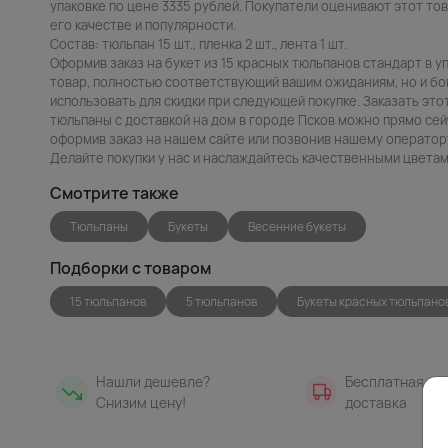
упаковке по цене 3335 рублей. Покупатели оценивают этот това
его качестве и популярности.
Состав: тюльпан 15 шт., пленка 2 шт., лента 1 шт.
Оформив заказ на букет из 15 красных тюльпанов стандарт в у
товар, полностью соответствующий вашим ожиданиям, но и бо
использовать для скидки при следующей покупке. Заказать это
тюльпаны с доставкой на дом в городе Псков можно прямо сейч
оформив заказ на нашем сайте или позвонив нашему оператору
Делайте покупки у нас и наслаждайтесь качественными цветам
Смотрите также
Тюльпаны
Букеты
Весенние букеты
Подборки с товаром
15 тюльпанов
5 тюльпанов
Букеты красных тюльпано
Нашли дешевле?
Бесплатная
Снизим цену!
доставка