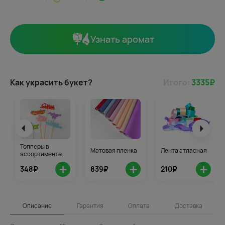
Узнать аромат
Как украсить букет?
Итого:
3335
₽
Топперы в
Матовая пленка
Лента атласная
ассортименте
+
+
+
348₽
839₽
210₽
Описание
Гарантия
Оплата
Доставка