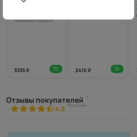
Доступен с
Доступен с
04.11.2026
167
04.11.2026
121
Букет из 15 малиновых
Букет цветов Красота
тюльпанов стандарт в
упаковке
3335
₽
2410
₽
0
Отзывы покупателей
185 оценок
4.8