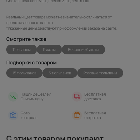
Состав: тюльпан 15 шт., пленка 2 шт., лента 1 шт.
Реальный цвет товара может незначительно отличаться от
представленного на фото.
*Указанные цены действуют при оформлении заказа на сайте.
Смотрите также
Тюльпаны
Букеты
Весенние букеты
Подборки с товаром
15 тюльпанов
5 тюльпанов
Розовые тюльпаны
Нашли дешевле?
Бесплатная
Снизим цену!
доставка
Фото
Бесплатная
контроль
открытка
С этим товаром покупают