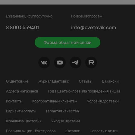
Ежедневно, круглосуточно
По всем вопросам
8 800 5559401
info@cvetovik.com
Форма обратной связи
О Цветовике
Журнал Цветовик
Отзывы
Вакансии
Адреса магазинов
Год в цветах - правила проведения акции
Контакты
Корпоративным клиентам
Условия доставки
Варианты оплаты
Гарантия качества
Франшиза Цветовик
Уход за цветами
Правила акции - Букет добра
Каталог
Новости и акции