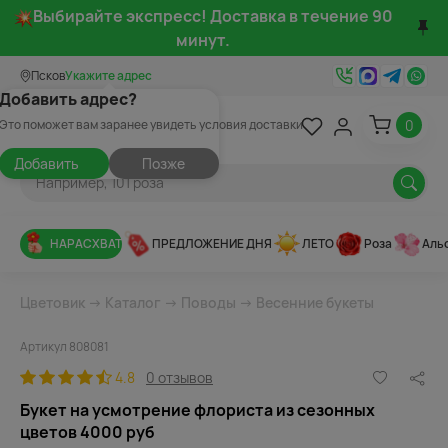
Выбирайте экспресс! Доставка в течение 90
минут.
Псков
Укажите адрес
Добавить адрес?
0
Это поможет вам заранее увидеть условия доставки
Добавить
Позже
НАРАСХВАТ
ПРЕДЛОЖЕНИЕ ДНЯ
ЛЕТО
Роза
Аль
Цветовик
→
Каталог
→
Поводы
→
Весенние букеты
Артикул 808081
4.8
0 отзывов
Букет на усмотрение флориста из сезонных
цветов 4000 руб