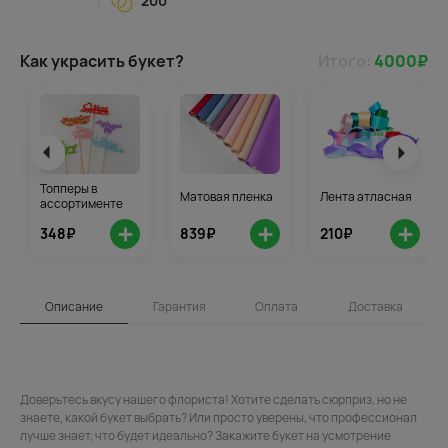
200
Как украсить букет?
Итого:
4000
₽
Топперы в
Матовая пленка
Лента атласная
ассортименте
+
+
+
348₽
839₽
210₽
Описание
Гарантия
Оплата
Доставка
Доверьтесь вкусу нашего флориста! Хотите сделать сюрприз, но не
знаете, какой букет выбрать? Или просто уверены, что профессионал
лучше знает, что будет идеально? Закажите букет на усмотрение