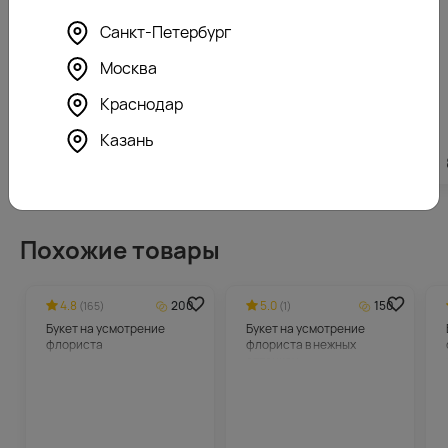
Санкт-Петербург
Москва
Краснодар
Казань
2523
₽
1615
₽
Похожие товары
4.8
200
5.0
150
(165)
(1)
Букет на усмотрение
Букет на усмотрение
флориста
флориста в нежных
оттенках