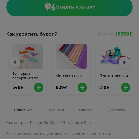
Узнать аромат
Как украсить букет?
Итого:
15550
₽
Топперы в
Матовая пленка
Лента атласная
ассортименте
+
+
+
348₽
839₽
210₽
Описание
Гарантия
Оплата
Доставка
Состав: роза Россия 50-60 см 101 шт., лента 3 шт.
Внешние лепестки могут отличаться от остальных – это так