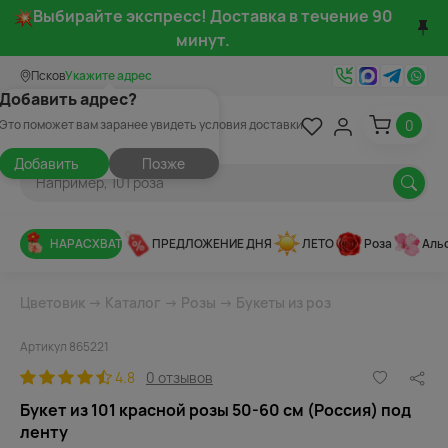
Выбирайте экспресс! Доставка в течение 90
минут.
Псков
Укажите адрес
Добавить адрес?
0
Это поможет вам заранее увидеть условия доставки
Добавить
Позже
НАРАСХВАТ
ПРЕДЛОЖЕНИЕ ДНЯ
ЛЕТО
Роза
Аль
Цветовик
→
Каталог
→
Розы
→
Букеты из роз
Артикул 865221
4.8
0 отзывов
Букет из 101 красной розы 50-60 см (Россия) под
ленту