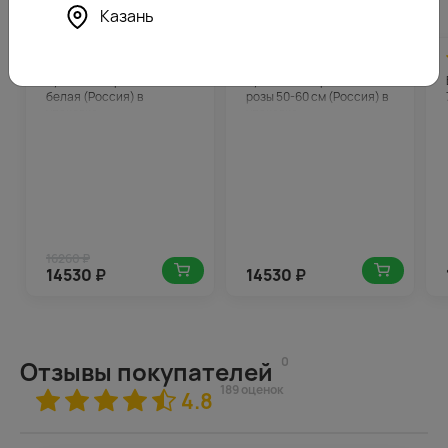
Похожие товары
Казань
4.8
727
4.7
727
-11%
(793)
(187)
Букет из 101 розы 50-60 см
Букет из 101 кремовой
белая (Россия) в
розы 50-60 см (Россия) в
упаковке
упаковке
16260 ₽
14530
₽
14530
₽
0
Отзывы покупателей
189 оценок
4.8