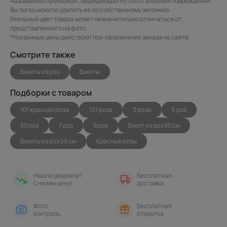
называемая «рубашка», защищающая бутон от внешних повреждений.
Вы легко можете удалить ее по собственному желанию.
Реальный цвет товара может незначительно отличаться от
представленного на фото.
*Указанные цены действуют при оформлении заказа на сайте.
Смотрите также
Букеты из роз
Букеты
Подборки с товаром
101 красная роза
101 роза
3 розы
5 роз
50 роз
7 роз
9 роз
Букет из роз 60 см
Букеты из роз 50 см
Красные розы
Нашли дешевле?
Бесплатная
Снизим цену!
доставка
Фото
Бесплатная
контроль
открытка