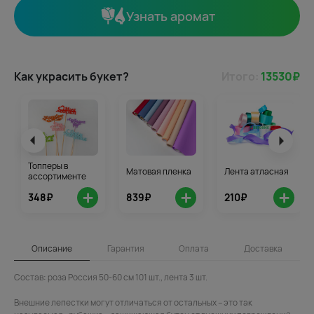
Узнать аромат
Как украсить букет?
Итого:
13530
₽
Топперы в
Матовая пленка
Лента атласная
ассортименте
+
+
+
348₽
839₽
210₽
Описание
Гарантия
Оплата
Доставка
Состав: роза Россия 50-60 см 101 шт., лента 3 шт.
Внешние лепестки могут отличаться от остальных – это так