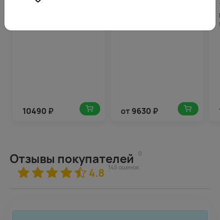
4.7
525
4.8
879
(675)
(185)
Букет из 101 розы нежный
Букет из красной розы 60-
микс 35-40 см (Россия) в
70 см (Россия) под ленту
стильной упаковке
10490
₽
от
9630
₽
0
Отзывы покупателей
145 оценок
4.8