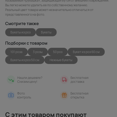
называемая «рубашка», защищающая бутон от внешних повреждений.
Вы легко можете удалить ее по собственному желанию.
Реальный цвет товара может незначительно отличаться от
представленного на фото.
Смотрите также
Букеты из роз
Букеты
Подборки с товаром
101 роза
3 розы
50 роз
Букет из роз 60 см
Букеты из роз 50 см
Нежные букеты
Нашли дешевле?
Бесплатная
Снизим цену!
доставка
Фото
Бесплатная
контроль
открытка
С этим товаром покупают