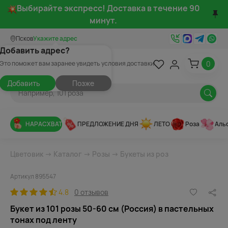
Выбирайте экспресс! Доставка в течение 90
минут.
Псков
Укажите адрес
Добавить адрес?
0
Это поможет вам заранее увидеть условия доставки
Добавить
Позже
НАРАСХВАТ
ПРЕДЛОЖЕНИЕ ДНЯ
ЛЕТО
Роза
Аль
Цветовик
→
Каталог
→
Розы
→
Букеты из роз
Артикул 895547
4.8
0 отзывов
Букет из 101 розы 50-60 см (Россия) в пастельных
тонах под ленту