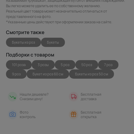
называемая «рубашка», защищающая бутон от внешних повреждений.
Вы легко можете удалить ее по собственному желанию.
Реальный цвет товара может незначительно отличаться от
представленного на фото.
*Указанные цены действуют при оформлении заказа на сайте.
Смотрите также
Букеты из роз
Букеты
Подборки с товаром
101 роза
3 розы
5 роз
50 роз
7 роз
9 роз
Букет из роз 60 см
Букеты из роз 50 см
Нашли дешевле?
Бесплатная
Снизим цену!
доставка
Фото
Бесплатная
контроль
открытка