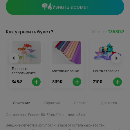
Узнать аромат
Как украсить букет?
Итого:
13530
₽
Топперы в
Матовая пленка
Лента атласная
ассортименте
+
+
+
348₽
839₽
210₽
Описание
Гарантия
Оплата
Доставка
Состав: роза Россия 50-60 см 101 шт., лента 3 шт.
Внешние лепестки могут отличаться от остальных – это так