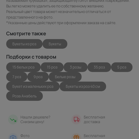
называемая «рубашка», защищающая бутон от внешних повреждений.
Вы легко можете удалить ее по собственному желанию.
Реальный цвет товара может незначительно отличаться от
представленного на фото.
*Указанные цены действуют при оформлении заказа на сайте.
Смотрите также
Букеты из роз
Букеты
Подборки с товаром
15 белых роз
15 роз
3 розы
35 роз
5 роз
7 роз
9 роз
Белые розы
Букет из маленьких роз
Букеты из роз 40 см
Роза Анабель
Нашли дешевле?
Бесплатная
Снизим цену!
доставка
Фото
Бесплатная