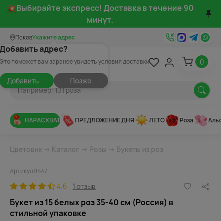
Выбирайте экспресс! Доставка в течение 90
минут.
Псков
Укажите адрес
Добавить адрес?
0
Это поможет вам заранее увидеть условия доставки
Добавить
Позже
НАРАСХВАТ
ПРЕДЛОЖЕНИЕ ДНЯ
ЛЕТО
Роза
Аль
Цветовик
→
Каталог
→
Розы
→
Букеты из роз
Артикул 8447
4.6
1 отзыв
Букет из 15 белых роз 35-40 см (Россия) в
стильной упаковке