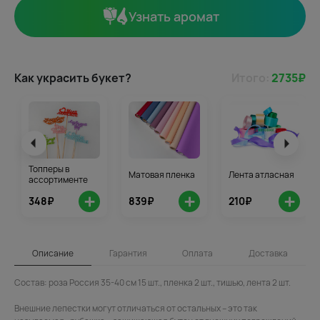
Узнать аромат
Как украсить букет?
Итого:
2735
₽
Топперы в
Матовая пленка
Лента атласная
ассортименте
+
+
+
348₽
839₽
210₽
Описание
Гарантия
Оплата
Доставка
Состав: роза Россия 35-40 см 15 шт., пленка 2 шт., тишью, лента 2 шт.
Внешние лепестки могут отличаться от остальных – это так