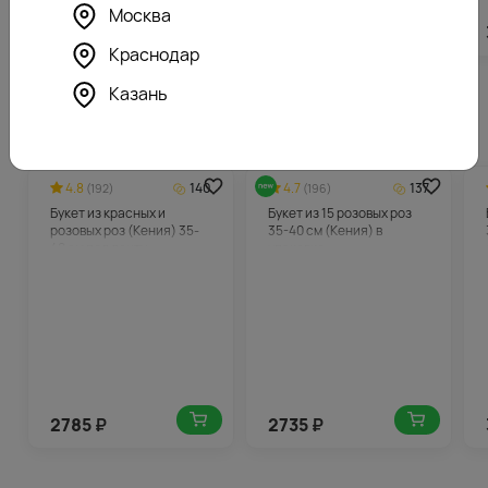
Москва
4215
₽
3566
₽
Краснодар
Казань
Похожие товары
4.8
140
4.7
137
(192)
(196)
Букет из красных и
Букет из 15 розовых роз
розовых роз (Кения) 35-
35-40 см (Кения) в
40 см под ленту
упаковке
2785
₽
2735
₽