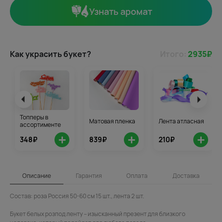
Узнать аромат
Как украсить букет?
Итого:
2935
₽
Топперы в
Матовая пленка
Лента атласная
ассортименте
+
+
+
348₽
839₽
210₽
Описание
Гарантия
Оплата
Доставка
Состав: роза Россия 50-60 см 15 шт., лента 2 шт.
Букет белых розпод ленту – изысканный презент для близкого