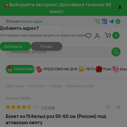
Выбирайте экспресс! Доставка в течение 90
минут.
Псков
Укажите адрес
Добавить адрес?
0
Это поможет вам заранее увидеть условия доставки
Добавить
Позже
НАРАСХВАТ
ПРЕДЛОЖЕНИЕ ДНЯ
ЛЕТО
Роза
Аль
Цветовик
→
Каталог
→
Розы
→
Букеты из роз
Артикул 796584
4.8
1 отзыв
Букет из 15 белых роз 50-60 см (Россия) под
атласную ленту