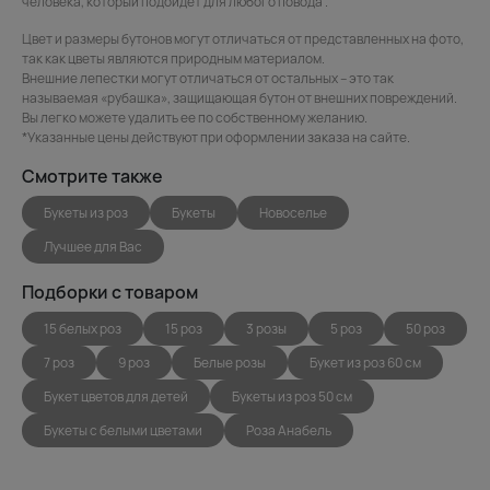
человека, который подойдет для любого повода .
Цвет и размеры бутонов могут отличаться от представленных на фото,
так как цветы являются природным материалом.
Внешние лепестки могут отличаться от остальных – это так
называемая «рубашка», защищающая бутон от внешних повреждений.
Вы легко можете удалить ее по собственному желанию.
*Указанные цены действуют при оформлении заказа на сайте.
Смотрите также
Букеты из роз
Букеты
Новоселье
Лучшее для Вас
Подборки с товаром
15 белых роз
15 роз
3 розы
5 роз
50 роз
7 роз
9 роз
Белые розы
Букет из роз 60 см
Букет цветов для детей
Букеты из роз 50 см
Букеты с белыми цветами
Роза Анабель