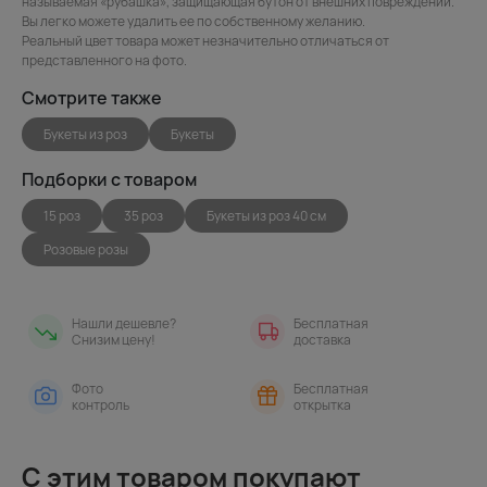
называемая «рубашка», защищающая бутон от внешних повреждений.
Вы легко можете удалить ее по собственному желанию.
Реальный цвет товара может незначительно отличаться от
представленного на фото.
Смотрите также
Букеты из роз
Букеты
Подборки с товаром
15 роз
35 роз
Букеты из роз 40 см
Розовые розы
Нашли дешевле?
Бесплатная
Снизим цену!
доставка
Фото
Бесплатная
контроль
открытка
С этим товаром покупают