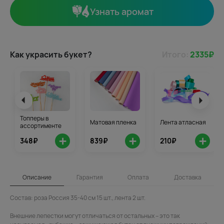
Узнать аромат
Как украсить букет?
Итого:
2335
₽
Топперы в
Матовая пленка
Лента атласная
ассортименте
+
+
+
348₽
839₽
210₽
Описание
Гарантия
Оплата
Доставка
Состав: роза Россия 35-40 см 15 шт., лента 2 шт.
Внешние лепестки могут отличаться от остальных – это так