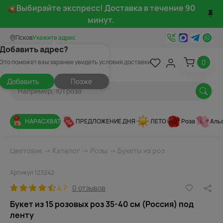
Выбирайте экспресс! Доставка в течение 90
минут.
Псков
Укажите адрес
Добавить адрес?
0
Это поможет вам заранее увидеть условия доставки
Добавить
Позже
НАРАСХВАТ
ПРЕДЛОЖЕНИЕ ДНЯ
ЛЕТО
Роза
Аль
Цветовик
→
Каталог
→
Розы
→
Букеты из роз
Артикул 123242
4.7
0 отзывов
Букет из 15 розовых роз 35-40 см (Россия) под
ленту