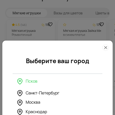
Мягкие игрушки
Вазы для цветов
Цветы в ин
4.5
118
179
(146)
Мягкая игрушка
Мягкая игрушка Зайка Ми
Романтичный
в синем платье
Медвежонок с бантом
Выберите ваш город
2360
₽
3566
₽
Псков
Санкт-Петербург
Похожие товары
Москва
Краснодар