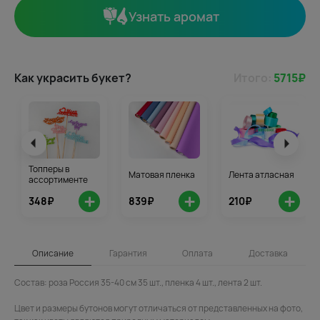
Узнать аромат
Как украсить букет?
Итого:
5715
₽
Топперы в
Матовая пленка
Лента атласная
ассортименте
+
+
+
348₽
839₽
210₽
Описание
Гарантия
Оплата
Доставка
Состав: роза Россия 35-40 см 35 шт., пленка 4 шт., лента 2 шт.
Цвет и размеры бутонов могут отличаться от представленных на фото,