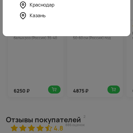
Краснодар
Похожие товары
Казань
4.8
313
4.6
244
(185)
(165)
Букет из 51 красных и
Букет из 25 красных роз
белых роз (Россия) 35-40
50-60 см (Россия) под
см в упаковке
ленту
6250
₽
4875
₽
2
Отзывы покупателей
886 оценок
4.8