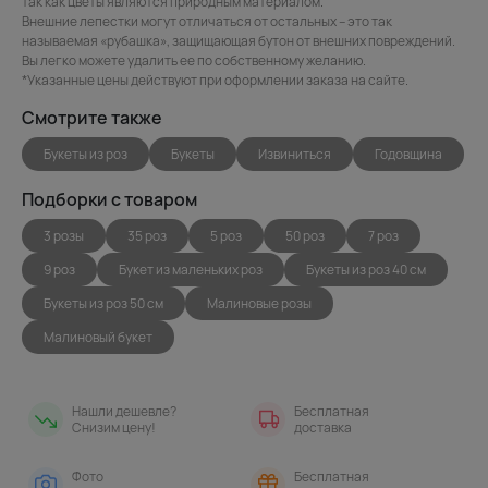
так как цветы являются природным материалом.
Внешние лепестки могут отличаться от остальных – это так
называемая «рубашка», защищающая бутон от внешних повреждений.
Вы легко можете удалить ее по собственному желанию.
*Указанные цены действуют при оформлении заказа на сайте.
Смотрите также
Букеты из роз
Букеты
Извиниться
Годовщина
Подборки с товаром
3 розы
35 роз
5 роз
50 роз
7 роз
9 роз
Букет из маленьких роз
Букеты из роз 40 см
Букеты из роз 50 см
Малиновые розы
Малиновый букет
Нашли дешевле?
Бесплатная
Снизим цену!
доставка
Фото
Бесплатная