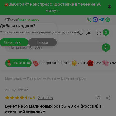
Выбирайте экспресс! Доставка в течение 90
минут.
Псков
Укажите адрес
Добавить адрес?
0
Это поможет вам заранее увидеть условия доставки
Добавить
Позже
НАРАСХВАТ
ПРЕДЛОЖЕНИЕ ДНЯ
ЛЕТО
Роза
Аль
Цветовик
→
Каталог
→
Розы
→
Букеты из роз
Артикул 875412
4.8
2 отзыва
Букет из 35 малиновых роз 35-40 см (Россия) в
стильной упаковке