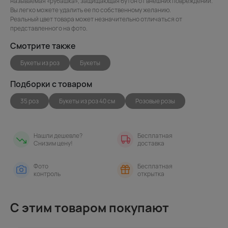
называемая «рубашка», защищающая бутон от внешних повреждений.
Вы легко можете удалить ее по собственному желанию.
Реальный цвет товара может незначительно отличаться от
представленного на фото.
Смотрите также
Букеты из роз
Букеты
Подборки с товаром
35 роз
Букеты из роз 40 см
Розовые розы
Нашли дешевле?
Бесплатная
Снизим цену!
доставка
Фото
Бесплатная
контроль
открытка
С этим товаром покупают