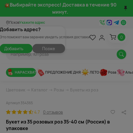
Выбирайте экспресс! Доставка в течение 90
минут.
Псков
Укажите адрес
Добавить адрес?
0
Это поможет вам заранее увидеть условия доставки
Добавить
Позже
НАРАСХВАТ
ПРЕДЛОЖЕНИЕ ДНЯ
ЛЕТО
Роза
Аль
Цветовик
→
Каталог
→
Розы
→
Букеты из роз
Артикул 354365
4.7
0 отзывов
Букет из 35 розовых роз 35-40 см (Россия) в
упаковке