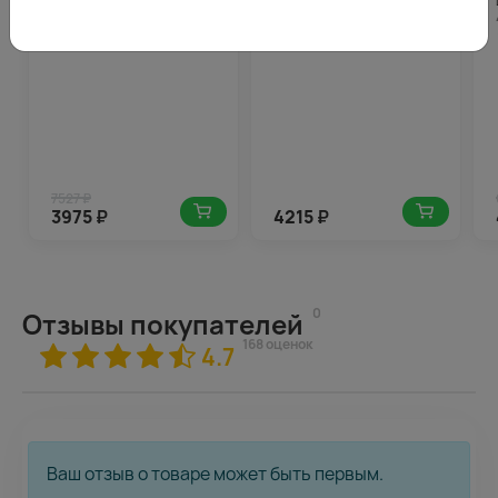
Букет цветов История
Букет из 35 розовых роз
чувств
35-40 см (Россия) под
ленту
7527 ₽
3975
₽
4215
₽
0
Отзывы покупателей
168 оценок
4.7
Ваш отзыв о товаре может быть первым.