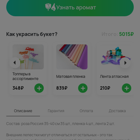
Узнать аромат
Как украсить букет?
Итого:
5015
₽
Топперы в
Матовая пленка
Лента атласная
ассортименте
+
+
+
348₽
839₽
210₽
Описание
Гарантия
Оплата
Доставка
Состав: роза Россия 35-40 см 35 шт., пленка 4 шт., лента 2 шт.
Внешние лепестки могут отличаться от остальных – это так