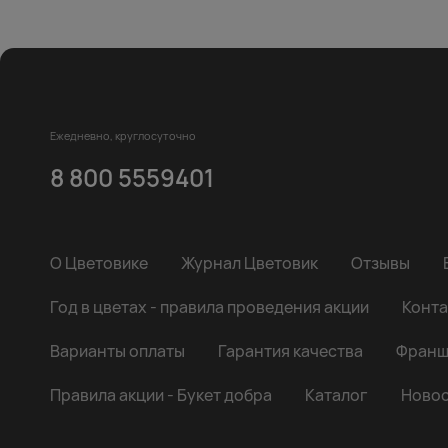
Ежедневно, круглосуточно
8 800 5559401
О Цветовике
Журнал Цветовик
Отзывы
Год в цветах - правила проведения акции
Конта
Варианты оплаты
Гарантия качества
Франш
Правила акции - Букет добра
Каталог
Новос