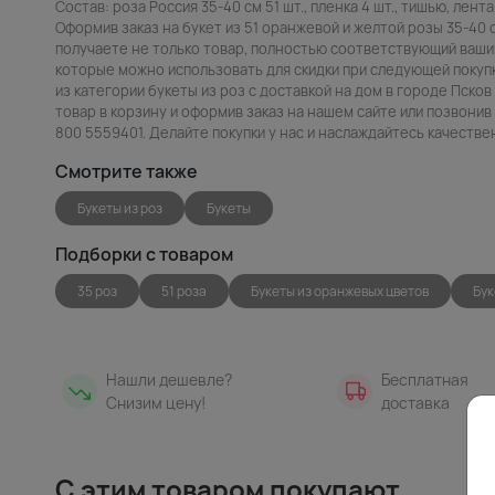
Состав: роза Россия 35-40 см 51 шт., пленка 4 шт., тишью, лента 
Оформив заказ на букет из 51 оранжевой и желтой розы 35-40 с
получаете не только товар, полностью соответствующий вашим
которые можно использовать для скидки при следующей покупк
из категории букеты из роз с доставкой на дом в городе Пско
товар в корзину и оформив заказ на нашем сайте или позвони
800 5559401. Делайте покупки у нас и наслаждайтесь качеств
Смотрите также
Букеты из роз
Букеты
Подборки с товаром
35 роз
51 роза
Букеты из оранжевых цветов
Бук
Нашли дешевле?
Бесплатная
Снизим цену!
доставка
С этим товаром покупают