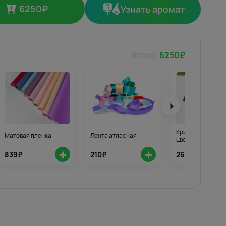
6250
₽
Узнать аромат
Итого:
6250
₽
Кризал для стой
Матовая пленка
Лента атласная
цветов 3шт.
+
+
839₽
210₽
268₽