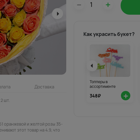
–
+
Как украсить букет?
Топперы в
ассортименте
плата
Доставка
+
348₽
2 шт.
51 оранжевой и желтой розы 35-
енивают этот товар на 4.9, что