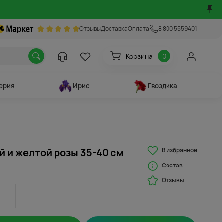
Отзывы
Доставка
Оплата
8 800 5559401
Корзина
0
ерия
Ирис
Гвоздика
В избранное
й и желтой розы 35-40 см
Состав
Отзывы