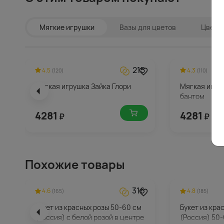
Мягкие игрушки
Вазы для цветов
Цветы 
215
4.5
4.3
(120)
(110)
Мягкая игрушка Зайка Глори
Мягкая игруш
бантом
4281
4281
₽
₽
Похожие товары
316
4.6
4.8
(165)
(185)
Букет из красных розы 50-60 см
Букет из кра
(Россия) с белой розой в центре
(Россия) 50-