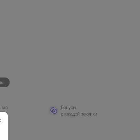
зы
тная
Бонусы
а
с каждой покупки