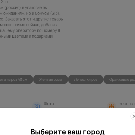
2 шт.
м (россия) в упаковке вы
 ожиданиям, но и бонусы (313),
е. Заказать этот и другие товары
в можно прямо сейчас, добавив
в нашему оператору по номеру 8
енными цветами и подарками!
еты из роз 40 см
Желтые розы
Лепестки роз
Оранжевые ро
Фото
Беспла
контроль
открытк
Выберите ваш город