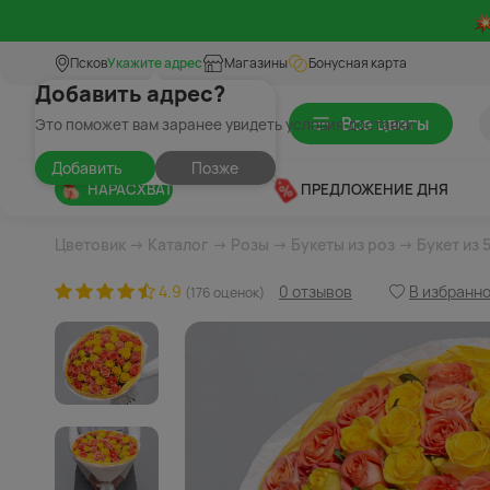
Псков
Укажите адрес
Магазины
Бонусная карта
Добавить адрес?
Все цветы
Это поможет вам заранее увидеть условия доставки
Добавить
Позже
НАРАСХВАТ
ПРЕДЛОЖЕНИЕ ДНЯ
Цветовик
→
Каталог
→
Розы
→
Букеты из роз
→ Букет из 
4.9
0 отзывов
В избранн
(176 оценок)