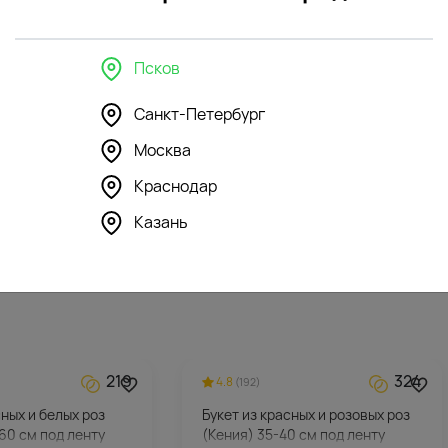
в интерьере
Псков
Санкт-Петербург
215
118
4.9
(162)
Москва
ка Зайка Глори с
Мягкая игрушка Романтичный
Краснодар
Ёжик с сердечком
Казань
2360
₽
219
324
4.8
(192)
сных и белых роз
Букет из красных и розовых роз
60 см под ленту
(Кения) 35-40 см под ленту