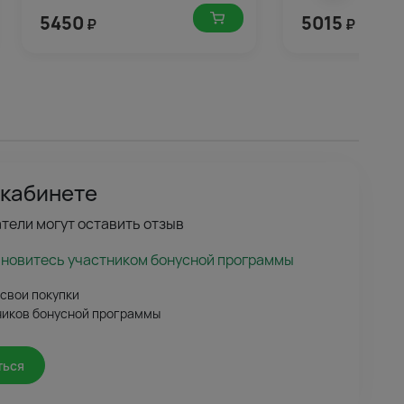
центре под ленту
упаковке
5450
5015
₽
₽
 кабинете
тели могут оставить отзыв
ановитесь участником бонусной программы
 свои покупки
ников бонусной программы
ться