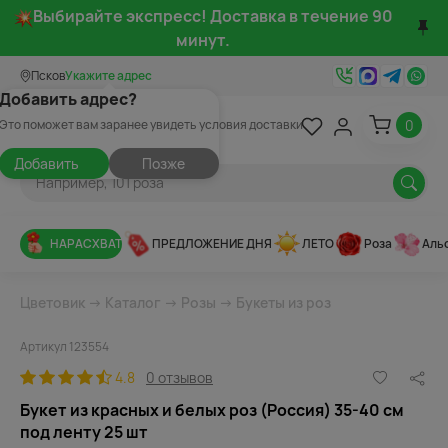
Выбирайте экспресс! Доставка в течение 90
минут.
Псков
Укажите адрес
Добавить адрес?
0
Это поможет вам заранее увидеть условия доставки
Добавить
Позже
НАРАСХВАТ
ПРЕДЛОЖЕНИЕ ДНЯ
ЛЕТО
Роза
Аль
Цветовик
→
Каталог
→
Розы
→
Букеты из роз
Артикул 123554
4.8
0 отзывов
Букет из красных и белых роз (Россия) 35-40 см
под ленту 25 шт