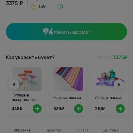
3375 ₽
169
Узнать аромат
Как украсить букет?
Итого:
3375
₽
Топперы в
Матовая пленка
Лента атласная
ассортименте
+
+
+
348₽
839₽
210₽
Описание
Гарантия
Оплата
Доставка