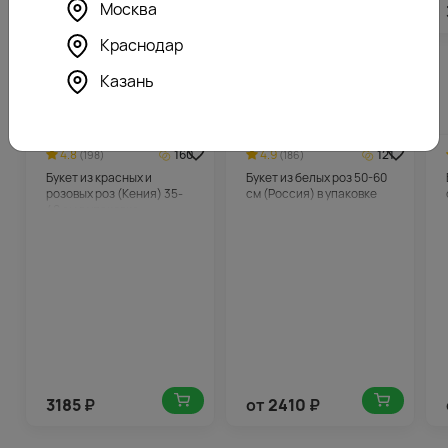
Москва
3566
₽
4215
₽
Краснодар
Казань
Похожие товары
4.8
160
4.9
121
(198)
(186)
Букет из красных и
Букет из белых роз 50-60
розовых роз (Кения) 35-
см (Россия) в упаковке
40 см в упаковке
3185
₽
от
2410
₽