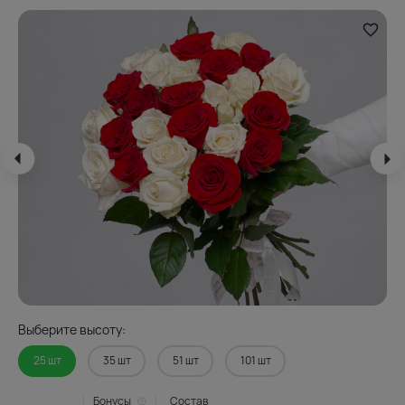
Выберите высоту:
25 шт
35 шт
51 шт
101 шт
Бонусы
Состав