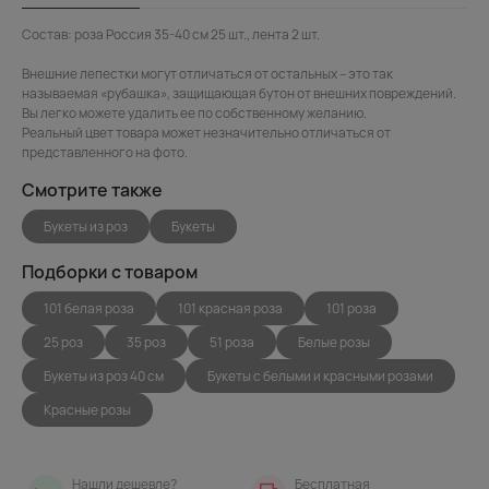
Состав: роза Россия 35-40 см 25 шт., лента 2 шт.
Внешние лепестки могут отличаться от остальных – это так
называемая «рубашка», защищающая бутон от внешних повреждений.
Вы легко можете удалить ее по собственному желанию.
Реальный цвет товара может незначительно отличаться от
представленного на фото.
Смотрите также
Букеты из роз
Букеты
Подборки с товаром
101 белая роза
101 красная роза
101 роза
25 роз
35 роз
51 роза
Белые розы
Букеты из роз 40 см
Букеты с белыми и красными розами
Красные розы
Нашли дешевле?
Бесплатная