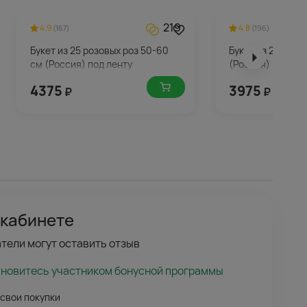
219
4.9
4.8
(167)
(196)
Букет из 25 розовых роз 50-60
Букет из 25 крас
см (Россия) под ленту
(Россия) 35-40 с
4375
3975
₽
₽
 кабинете
тели могут оставить отзыв
ановитесь участником бонусной программы
 свои покупки