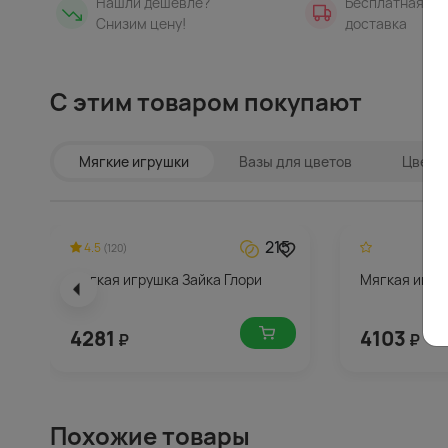
Нашли дешевле?
Бесплатная
Снизим цену!
доставка
С этим товаром покупают
Мягкие игрушки
Вазы для цветов
Цветы 
215
4.5
(120)
Мягкая игрушка Зайка Глори
Мягкая игру
4281
4103
₽
₽
Похожие товары