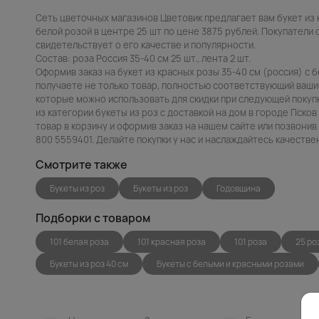
Сеть цветочных магазинов Цветовик предлагает вам букет из 
белой розой в центре 25 шт по цене 3875 рублей. Покупатели о
свидетельствует о его качестве и популярности.
Состав: роза Россия 35-40 см 25 шт., лента 2 шт.
Оформив заказ на букет из красных розы 35-40 см (россия) с 
получаете не только товар, полностью соответствующий вашим
которые можно использовать для скидки при следующей покупк
из категории букеты из роз с доставкой на дом в городе Пско
товар в корзину и оформив заказ на нашем сайте или позвони
800 5559401. Делайте покупки у нас и наслаждайтесь качеств
Смотрите также
Букеты из роз
Букеты из роз
Годовщина
Подборки с товаром
101 белая роза
101 красная роза
101 роза
25 ро
Букеты из роз 40 см
Букеты с белыми и красными розами