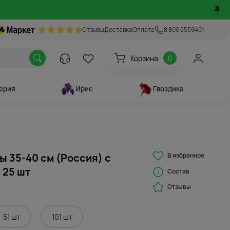
Отзывы
Доставка
Оплата
8 800 5559401
Корзина
0
ерия
Ирис
Гвоздика
В избранное
ы 35-40 см (Россия) с
 25 шт
Состав
Отзывы
51 шт
101 шт