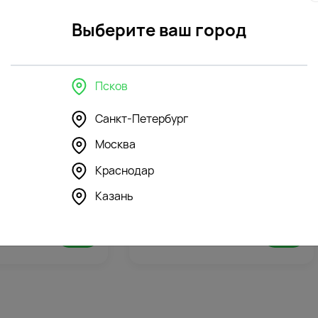
Фото
Беспла
контроль
открытк
Выберите ваш город
Псков
в интерьере
Санкт-Петербург
Москва
Краснодар
206
211
4.5
(155)
Казань
шка Мишка Милаш
Мягкая игрушка Бегемотик
белый
4215
₽