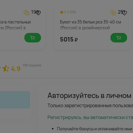
199
251
5.0
(711)
роз в пастельных
Букет из 35 белых роз 35-40 см
см (Россия) в
(Россия) в дизайнерской
упаковке
5015
₽
195 оценок
4.9
Авторизуйтесь в личном
Только зарегистрированные пользова
Регистрируясь, вы автоматически ст
Получайте бонусы и оплачивайте ими