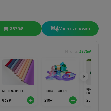
3875
₽
Узнать аромат
Итого:
3875
₽
Кризал для стой
Матовая пленка
Лента атласная
цветов 3шт.
+
+
839₽
210₽
268₽