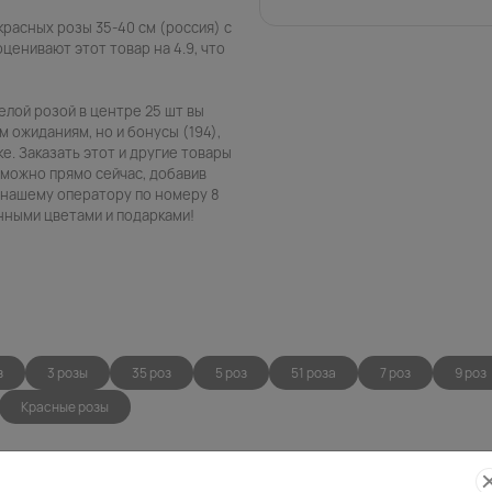
красных розы 35-40 см (россия) с
ценивают этот товар на 4.9, что
белой розой в центре 25 шт вы
 ожиданиям, но и бонусы (194),
е. Заказать этот и другие товары
в можно прямо сейчас, добавив
в нашему оператору по номеру 8
енными цветами и подарками!
з
3 розы
35 роз
5 роз
51 роза
7 роз
9 роз
Красные розы