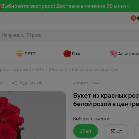
Выбирайте экспресс! Доставка в течение 90 минут.
ЛЕТО
Роза
Альстром
красных розы 35-40 см (Россия) с белой розой в центре
ое
Поделиться
Артикул 885447
Букет из красных роз
белой розой в центре
Выберите высоту:
25 шт
35 шт