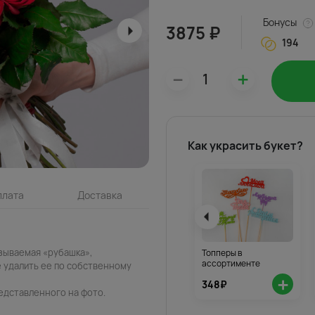
Бонусы
3875 ₽
194
–
+
Как украсить букет?
плата
Доставка
азываемая «рубашка»,
Топперы в
ассортименте
 удалить ее по собственному
+
348₽
едставленного на фото.