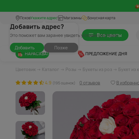
Псков
Укажите адрес
Магазины
Бонусная карта
Добавить адрес?
Все цветы
Это поможет вам заранее увидеть условия доставки
Добавить
Позже
НАРАСХВАТ
ПРЕДЛОЖЕНИЕ ДНЯ
Цветовик
→
Каталог
→
Розы
→
Букеты из роз
→ Букет из 
4.9
0 отзывов
В избранн
(195 оценок)