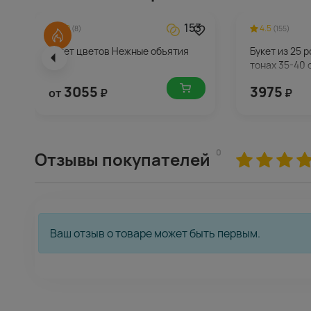
153
5.0
4.5
(8)
(155)
Букет цветов Нежные объятия
Букет из 25 
тонах 35-40 
упаковке
3055
3975
от
₽
₽
0
Отзывы покупателей
Ваш отзыв о товаре может быть первым.