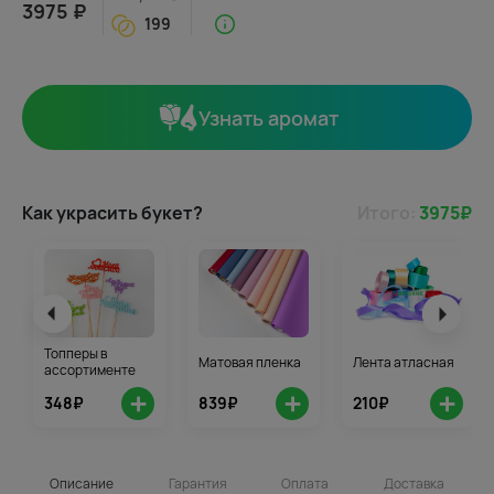
3975 ₽
199
Узнать аромат
Как украсить букет?
Итого:
3975
₽
Топперы в
Матовая пленка
Лента атласная
ассортименте
+
+
+
348₽
839₽
210₽
Описание
Гарантия
Оплата
Доставка