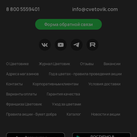
8 800 5559401
info@cvetovik.com
Форма обратной связи
О Цветовике
Журнал Цветовик
Отзывы
Вакансии
Адреса магазинов
Год в цветах - правила проведения акции
Контакты
Корпоративным клиентам
Условия доставки
Варианты оплаты
Гарантия качества
Франшиза Цветовик
Уход за цветами
Правила акции - Букет добра
Каталог
Новости и акции