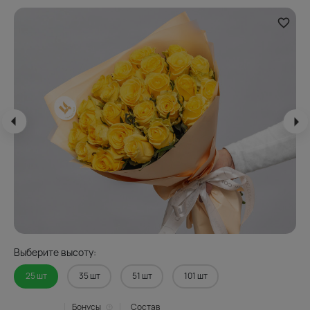
Выберите высоту:
25 шт
35 шт
51 шт
101 шт
Бонусы
Состав