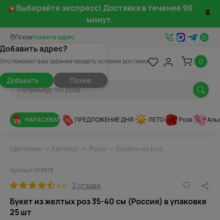
Выбирайте экспресс! Доставка в течение 90
минут.
Псков
Укажите адрес
Добавить адрес?
0
Это поможет вам заранее увидеть условия доставки
Добавить
Позже
НАРАСХВАТ
ПРЕДЛОЖЕНИЕ ДНЯ
ЛЕТО
Роза
Аль
Цветовик
→
Каталог
→
Розы
→
Букеты из роз
Артикул 978878
4.6
2 отзыва
Букет из желтых роз 35-40 см (Россия) в упаковке
25 шт