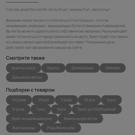
Состав: роза Россия 35-40 см 25 шт., пленка 3 шт., лента 2 шт.
Внешние лепестки могут отличаться от остальных – это так
называемая «рубашка», защищающая бутон от внешних повреждений.
Вы легко можете удалить ее по собственному желанию. Реальный цвет
может отличаться от представленного на фото. Букет будет составлен
из самых свежих цветов ближайшей поставки. *Указанные цены
действуют при оформлении заказа на сайте.
Смотрите также
Букеты из роз
Букеты
Для бабушки
Юбилей
День всех святых
Подборки с товаром
101 роза
25 роз
3 розы
35 роз
5 роз
51 роза
7 роз
9 роз
Букет до 10000 рублей
Букет из маленьких роз
Букеты из роз 40 см
Желтые розы
Розы Penny Lane