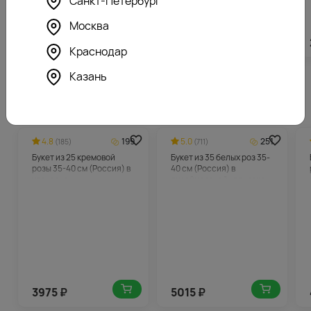
Санкт-Петербург
Москва
4281
₽
2360
₽
Краснодар
Казань
Похожие товары
4.8
199
5.0
251
(185)
(711)
Букет из 25 кремовой
Букет из 35 белых роз 35-
розы 35-40 см (Россия) в
40 см (Россия) в
упаковке
дизайнерской упаковке
3975
₽
5015
₽