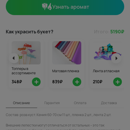
Узнать аромат
Как украсить букет?
Итого:
5190
₽
Топперы в
Матовая пленка
Лента атласная
ассортименте
+
+
+
348₽
839₽
210₽
Описание
Гарантия
Оплата
Доставка
Состав: роза куст. Кения 60-70 см 11 шт., пленка 2 шт., лента 2 шт.
Внешние лепестки могут отличаться от остальных – это так