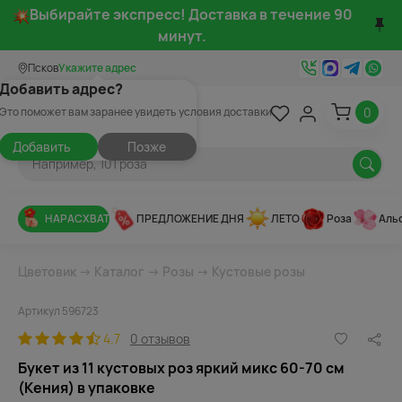
Выбирайте экспресс! Доставка в течение 90
минут.
Псков
Укажите адрес
Добавить адрес?
0
Это поможет вам заранее увидеть условия доставки
Добавить
Позже
НАРАСХВАТ
ПРЕДЛОЖЕНИЕ ДНЯ
ЛЕТО
Роза
Аль
Цветовик
→
Каталог
→
Розы
→
Кустовые розы
Артикул 596723
4.7
0 отзывов
Букет из 11 кустовых роз яркий микс 60-70 см
(Кения) в упаковке