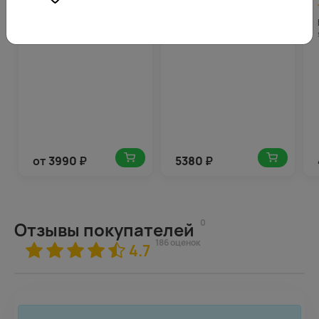
4.5
200
4.7
269
(184)
(168)
Букет из кустовых роз
Букет из малиновых
(Кения) микс 50 см в
кустовых роз (Россия) 50
упаковке
см под ленту
от
3990
₽
5380
₽
0
Отзывы покупателей
186 оценок
4.7