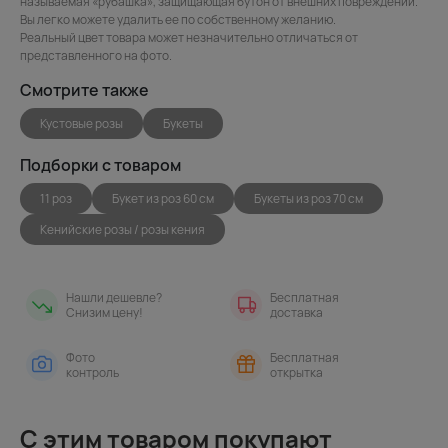
называемая «рубашка», защищающая бутон от внешних повреждений.
Вы легко можете удалить ее по собственному желанию.
Реальный цвет товара может незначительно отличаться от
представленного на фото.
Смотрите также
Кустовые розы
Букеты
Подборки с товаром
11 роз
Букет из роз 60 см
Букеты из роз 70 см
Кенийские розы / розы кения
Нашли дешевле?
Бесплатная
Снизим цену!
доставка
Фото
Бесплатная
контроль
открытка
С этим товаром покупают