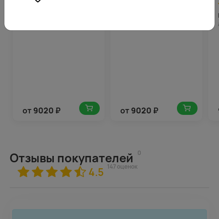
4.5
778
4.5
654
(154)
(145)
Букет из кустовых роз
Букет из кустовых роз
нежный микс 40 см
микс 40 см (Кения) под
(Кения) под ленту
ленту
от
9020
₽
от
9020
₽
0
Отзывы покупателей
147 оценок
4.5