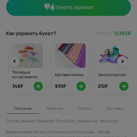
Узнать аромат
Как украсить букет?
Итого:
12365
₽
Топперы в
Матовая пленка
Лента атласная
ассортименте
+
+
+
348₽
839₽
210₽
Описание
Гарантия
Оплата
Доставка
Состав: роза куст. Кения 60-70 см 35 шт., пленка 4 шт., лента 2 шт.
Внешние лепестки могут отличаться от остальных – это так