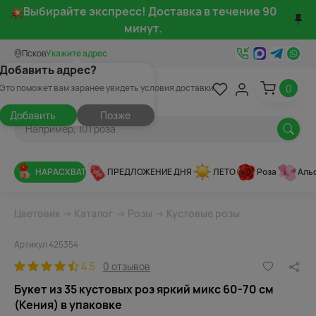
Выбирайте экспресс! Доставка в течение 90
минут.
Псков
Укажите адрес
Добавить адрес?
0
Это поможет вам заранее увидеть условия доставки
Добавить
Позже
НАРАСХВАТ
ПРЕДЛОЖЕНИЕ ДНЯ
ЛЕТО
Роза
Аль
Цветовик
→
Каталог
→
Розы
→
Кустовые розы
Артикул 425354
4.5
0 отзывов
Букет из 35 кустовых роз яркий микс 60-70 см
(Кения) в упаковке