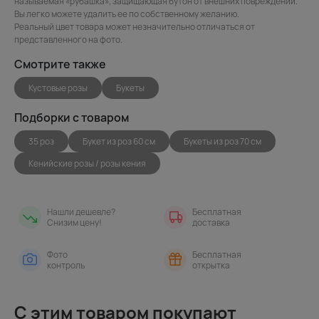
называемая «рубашка», защищающая бутон от внешних повреждений.
Вы легко можете удалить ее по собственному желанию.
Реальный цвет товара может незначительно отличаться от
представленного на фото.
Смотрите также
Кустовые розы
Букеты
Подборки с товаром
35 роз
Букет из роз 60 см
Букеты из роз 70 см
Кенийские розы / розы кения
Нашли дешевле?
Бесплатная
Снизим цену!
доставка
Фото
Бесплатная
контроль
открытка
С этим товаром покупают