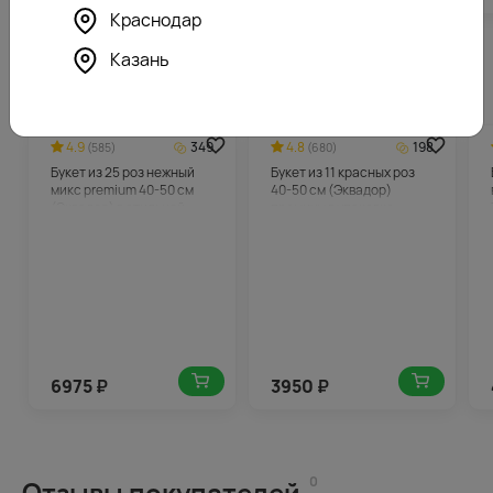
Краснодар
Казань
Похожие товары
4.9
349
4.8
198
(585)
(680)
Букет из 25 роз нежный
Букет из 11 красных роз
микс premium 40-50 см
40-50 см (Эквадор)
(Эквадор) в стильной
премиум в упаковке
упаковке
6975
₽
3950
₽
0
Отзывы покупателей