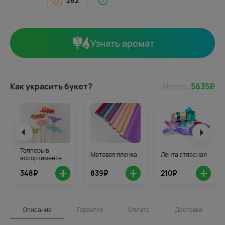
282
Узнать аромат
Как украсить букет?
Итого:
5635
₽
Топперы в
Матовая пленка
Лента атласная
ассортименте
+
+
+
348₽
839₽
210₽
Описание
Гарантия
Оплата
Доставка