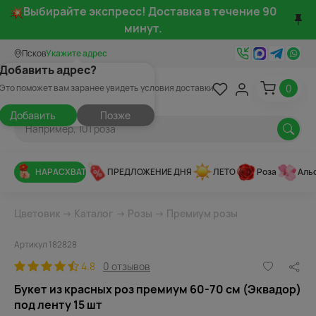
Выбирайте экспресс! Доставка в течение 90
минут.
Псков
Укажите адрес
Добавить адрес?
0
Это поможет вам заранее увидеть условия доставки
Добавить
Позже
НАРАСХВАТ
ПРЕДЛОЖЕНИЕ ДНЯ
ЛЕТО
Роза
Аль
Цветовик
→
Каталог
→
Розы
→
Премиум розы
Артикул 182828
4.8
0 отзывов
Букет из красных роз премиум 60-70 см (Эквадор)
под ленту 15 шт