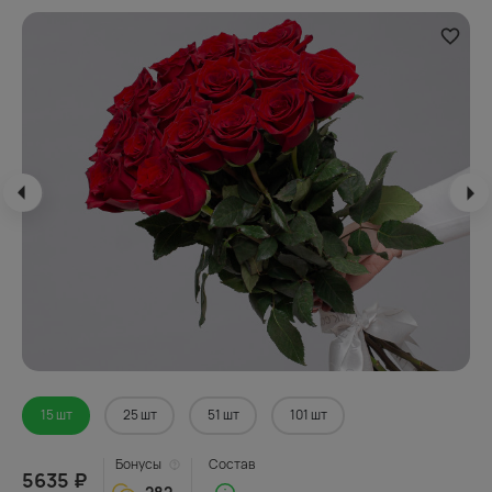
15 шт
25 шт
51 шт
101 шт
Бонусы
Состав
5635 ₽