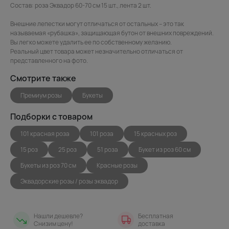
Состав: роза Эквадор 60-70 см 15 шт., лента 2 шт.
Внешние лепестки могут отличаться от остальных – это так
называемая «рубашка», защищающая бутон от внешних повреждений.
Вы легко можете удалить ее по собственному желанию.
Реальный цвет товара может незначительно отличаться от
представленного на фото.
Смотрите также
Премиум розы
Букеты
Подборки с товаром
101 красная роза
101 роза
15 красных роз
15 роз
25 роз
51 роза
Букет из роз 60 см
Букеты из роз 70 см
Красные розы
Эквадорские розы / розы эквадор
Нашли дешевле?
Бесплатная
Снизим цену!
доставка