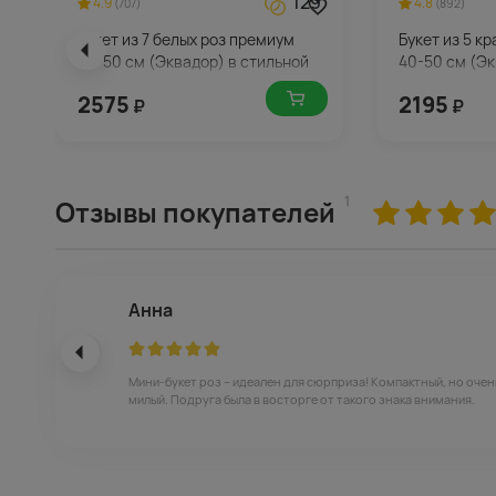
129
4.9
4.8
(707)
(892)
Букет из 7 белых роз премиум
Букет из 5 к
40-50 см (Эквадор) в стильной
40-50 см (Эк
упаковке
упаковке
2575
2195
₽
₽
1
Отзывы покупателей
Анна
Мини-букет роз – идеален для сюрприза! Компактный, но очен
милый. Подруга была в восторге от такого знака внимания.