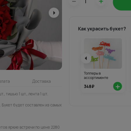
–
+
Как украсить букет?
Топперы в
ассортименте
плата
Доставка
+
348₽
т., тишью 1 шт., лента 1 шт.
 Букет будет составлен из самых
тов яркие встречи по цене 2280