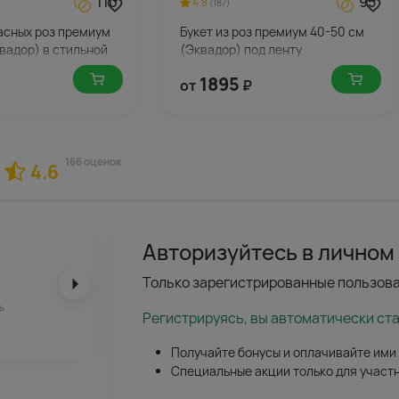
110
95
4.8
(187)
расных роз премиум
Букет из роз премиум 40-50 см
вадор) в стильной
(Эквадор) под ленту
1895
от
₽
166 оценок
4.6
Авторизуйтесь в личном
Только зарегистрированные пользова
ь
Регистрируясь, вы автоматически ст
Получайте бонусы и оплачивайте ими
Специальные акции только для участ