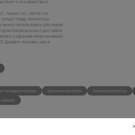
ьствует о его качестве и
т., тишью 1 шт., лента 1 шт.
е только товар, полностью
е можно использовать для скидки
егории премиум розы с доставкой
орзину и оформив заказ на нашем
. Делайте покупки у нас и
ет из вывернутых роз
Букеты из роз 40 см
Букеты из роз 50 см
 эквадор
Фото
Беспла
контроль
открытк