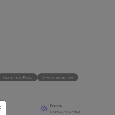
Букеты из роз Родос
Букеты с эвкалиптом
тная
Бонусы
а
с каждой покупки