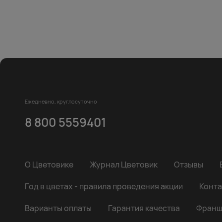
Ежедневно, круглосуточно
8 800 5559401
О Цветовике
Журнал Цветовик
Отзывы
Год в цветах - правила проведения акции
Конта
Варианты оплаты
Гарантия качества
Франш