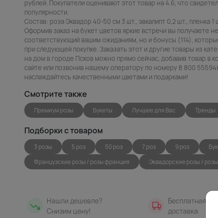
рублей. Покупатели оценивают этот товар на 4.6, что свидетел
популярности.
Состав: роза Эквадор 40-50 см 3 шт., эвкалипт 0,2 шт., пленка 1 ш
Оформив заказ на букет цветов яркие встречи вы получаете н
соответствующий вашим ожиданиям, но и бонусы (114), которы
при следующей покупке. Заказать этот и другие товары из кат
на дом в городе Псков можно прямо сейчас, добавив товар в к
сайте или позвонив нашему оператору по номеру 8 800 5559401
наслаждайтесь качественными цветами и подарками!
Смотрите также
Премиум розы
Букеты
Лучшее для Вас
Тренды
Подборки с товаром
3 розы
5 роз
50 роз
7 роз
9 роз
Бук
Французские розы / розы франция
Эквадорские розы / розы
Нашли дешевле?
Бесплатная
Снизим цену!
доставка