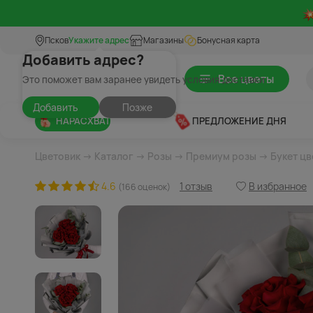
Псков
Укажите адрес
Магазины
Бонусная карта
Добавить адрес?
Все цветы
Это поможет вам заранее увидеть условия доставки
Добавить
Позже
НАРАСХВАТ
ПРЕДЛОЖЕНИЕ ДНЯ
Цветовик
→
Каталог
→
Розы
→
Премиум розы
→ Букет цв
4.6
1 отзыв
В избранное
(166 оценок)