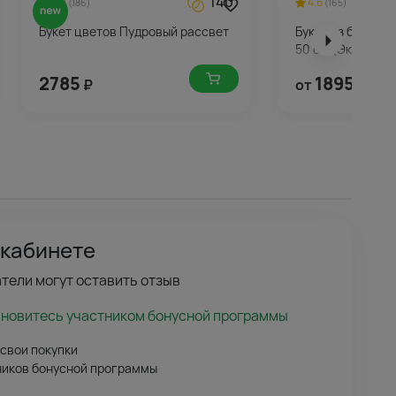
140
4.8
4.6
(186)
(165)
Букет цветов Пудровый рассвет
Букет из белых р
50 см (Эквадор) 
2785
1895
₽
от
₽
 кабинете
тели могут оставить отзыв
ановитесь участником бонусной программы
 свои покупки
ников бонусной программы