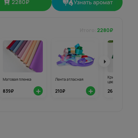
2280
₽
Узнать аромат
Итого:
2280
₽
Кризал для стой
Матовая пленка
Лента атласная
цветов 3шт.
+
+
839₽
210₽
268₽