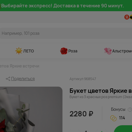
Выбирайте экспресс! Доставка в течение 90 минут.
ЛЕТО
Роза
Альстром
етов Яркие встречи
Поделиться
Артикул 968547
Букет цветов Яркие 
Букет из 3 красных роз premium (Экв
Бонусы
2280 ₽
114