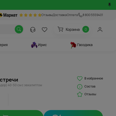
Отзывы
Доставка
Оплата
8 800 5559401
Корзина
0
ерия
Ирис
Гвоздика
В избранное
встречи
адор) 40-50 см с эвкалиптом
Состав
Отзывы