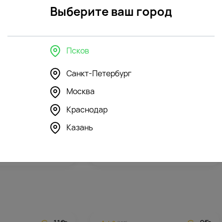
Выберите ваш город
Псков
в интерьере
Санкт-Петербург
Москва
43
127
4.6
(169)
Краснодар
 стеклянная
Ваза "Тило" стеклянная
Казань
2523
₽