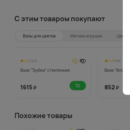
С этим товаром покупают
Вазы для цветов
Мягкие игрушки
Цветы 
81
4.6
4.8
(163)
(178)
Ваза "Трубка" стеклянная
Ваза "Флора"
1615
852
₽
₽
Похожие товары