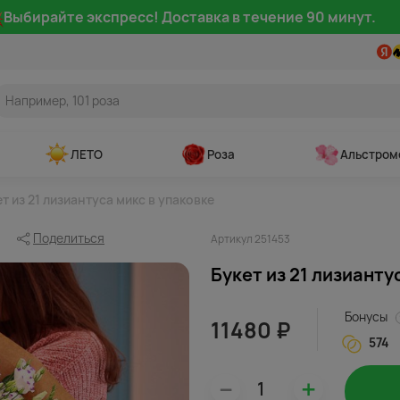
Выбирайте экспресс! Доставка в течение 90 минут.
ЛЕТО
Роза
Альстром
т из 21 лизиантуса микс в упаковке
Поделиться
Артикул 251453
Букет из 21 лизианту
Бонусы
11480 ₽
574
–
+