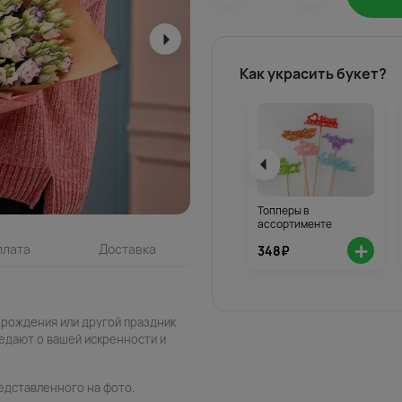
Как украсить букет?
Топперы в
ассортименте
+
плата
Доставка
348₽
 рождения или другой праздник
едают о вашей искренности и
едставленного на фото.