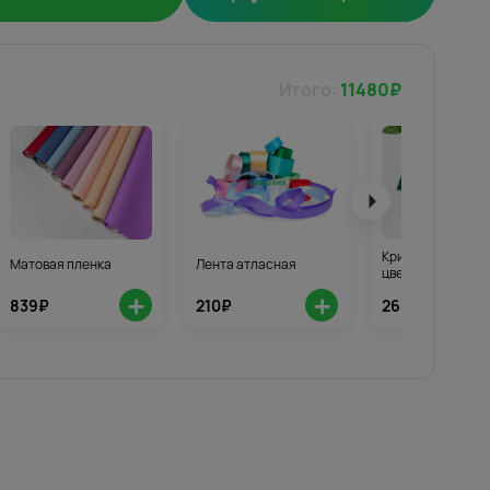
Итого:
11480
₽
Кризал для стой
Матовая пленка
Лента атласная
цветов 3шт.
+
+
839₽
210₽
268₽