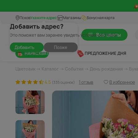
Псков
Укажите адрес
Магазины
Бонусная карта
Добавить адрес?
Все цветы
Это поможет вам заранее увидеть условия доставки
Добавить
Позже
НАРАСХВАТ
ПРЕДЛОЖЕНИЕ ДНЯ
Цветовик
→
Каталог
→
События
→
День рождения
→ Буке
4.5
1 отзыв
В избранное
(335 оценок)