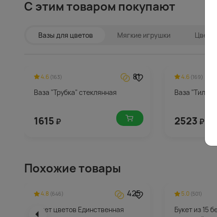
С этим товаром покупают
Вазы для цветов
Мягкие игрушки
Цветы 
81
4.6
4.6
(163)
(169)
Ваза "Трубка" стеклянная
Ваза "Тило" 
1615
2523
₽
₽
Похожие товары
425
4.8
5.0
(646)
(501)
Букет цветов Единственная
Букет из 15 б