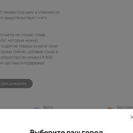
1 лизиантуса микс в упаковке по
то свидетельствует о его
лучаете не только товар,
574), которые можно
т и другие товары из категории
 прямо сейчас, добавив товар в
 оператору по номеру 8 800
ми цветами и подарками!
День рождения
Фото
Беспла
контроль
открытк
Выберите ваш город