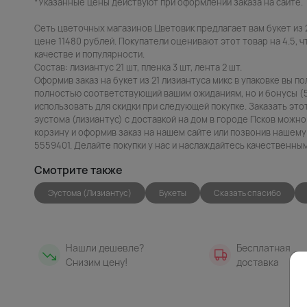
*Указанные цены действуют при оформлении заказа на сайте.
Сеть цветочных магазинов Цветовик предлагает вам букет из 2
цене 11480 рублей. Покупатели оценивают этот товар на 4.5, ч
качестве и популярности.
Состав: лизиантус 21 шт, пленка 3 шт, лента 2 шт.
Оформив заказ на букет из 21 лизиантуса микс в упаковке вы по
полностью соответствующий вашим ожиданиям, но и бонусы (
использовать для скидки при следующей покупке. Заказать это
эустома (лизиантус) с доставкой на дом в городе Псков можно
корзину и оформив заказ на нашем сайте или позвонив нашему
5559401. Делайте покупки у нас и наслаждайтесь качественны
Смотрите также
Эустома (Лизиантус)
Букеты
Сказать спасибо
Нашли дешевле?
Бесплатная
Снизим цену!
доставка