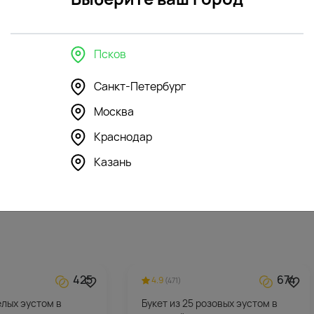
в интерьере
Псков
Санкт-Петербург
127
43
Москва
4.8
(178)
стеклянная
Ваза "Флора" стеклянная
Краснодар
Казань
852
₽
425
674
4.9
(471)
елых эустом в
Букет из 25 розовых эустом в