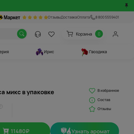
Отзывы
Доставка
Оплата
8 800 5559401
Корзина
0
ерия
Ирис
Гвоздика
В избранное
са микс в упаковке
Состав
Отзывы
11480
₽
Узнать аромат