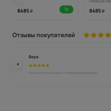
стильной уп
8485
8485
₽
₽
1
Отзывы покупателей
Вера
После эустом розы кажутся тяжёлыми и вычурными!