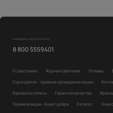
Ежедневно, круглосуточно
8 800 5559401
О Цветовике
Журнал Цветовик
Отзывы
Год в цветах - правила проведения акции
Конта
Варианты оплаты
Гарантия качества
Франш
Правила акции - Букет добра
Каталог
Новос