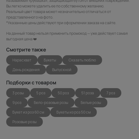
называемая «рубашка», защищающая бутон от внешних повреждений.
Вы легко можете удалить ее по собственному желанию.
Реальный цвет товара может незначительно отличаться от
представленного на фото.
*Указанные цены действуют при оформлении заказа на сайте.
На данный товар нельзя применить промокод — уже действует самая
выгодная цена ❤️
Смотрите также
Нарасхват
Букеты
Сказать люблю
День рождения
Выпускной
Подборки с товаром
3 розы
5 роз
50 роз
51 роза
7 роз
9 роз
Бело-розовые розы
Белые розы
Букет из роз 60 см
Букеты из роз 50 см
Розовые розы