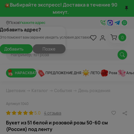
Выбирайте экспресс! Доставка в течение 90
минут.
Псков
Укажите адрес
Добавить адрес?
0
Это поможет вам заранее увидеть условия доставки
Добавить
Позже
НАРАСХВАТ
ПРЕДЛОЖЕНИЕ ДНЯ
ЛЕТО
Роза
Аль
Цветовик
→
Каталог
→
События
→
День рождения
Артикул 1040
5.0
4 отзыва
Букет из 51 белой и розовой розы 50-60 см
(Россия) под ленту