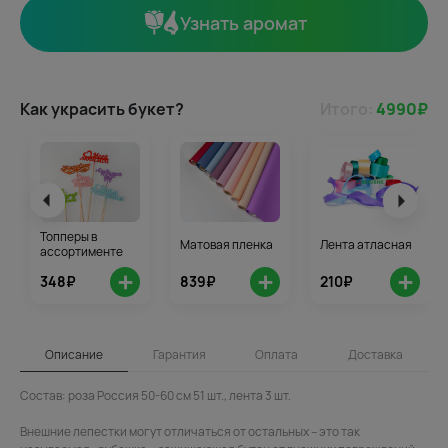
Узнать аромат
Как украсить букет?
Итого:
4990
₽
Топперы в
Матовая пленка
Лента атласная
ассортименте
+
+
+
348₽
839₽
210₽
Описание
Гарантия
Оплата
Доставка
Состав: роза Россия 50-60 см 51 шт., лента 3 шт.
Внешние лепестки могут отличаться от остальных – это так