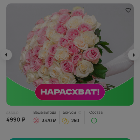
Ваша выгода
Бонусы
Состав
8360 ₽
4990 ₽
3370 ₽
250