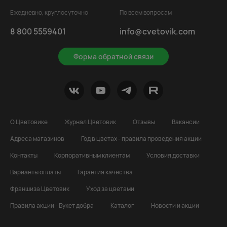
Ежедневно, круглосуточно
По всем вопросам
8 800 5559401
info@cvetovik.com
Форма обратной связи
О Цветовике
Журнал Цветовик
Отзывы
Вакансии
Адреса магазинов
Год в цветах - правила проведения акции
Контакты
Корпоративным клиентам
Условия доставки
Варианты оплаты
Гарантия качества
Франшиза Цветовик
Уход за цветами
Правила акции - Букет добра
Каталог
Новости и акции