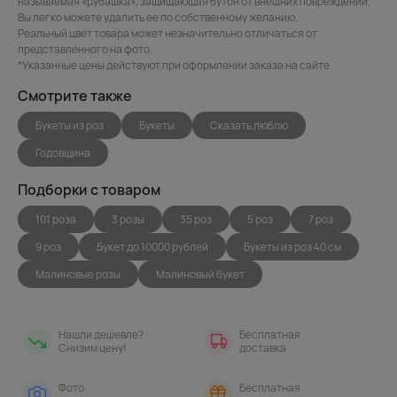
называемая «рубашка», защищающая бутон от внешних повреждений.
Вы легко можете удалить ее по собственному желанию.
Реальный цвет товара может незначительно отличаться от
представленного на фото.
*Указанные цены действуют при оформлении заказа на сайте.
Смотрите также
Букеты из роз
Букеты
Сказать люблю
Годовщина
Подборки с товаром
101 роза
3 розы
35 роз
5 роз
7 роз
9 роз
Букет до 10000 рублей
Букеты из роз 40 см
Малиновые розы
Малиновый букет
Нашли дешевле?
Бесплатная
Снизим цену!
доставка
Фото
Бесплатная