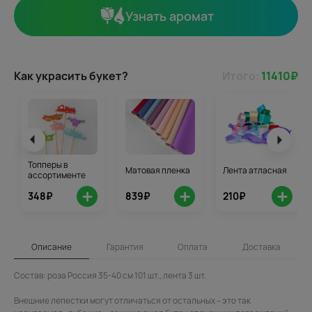
Узнать аромат
Как украсить букет?
Итого:
11410
₽
Топперы в
Матовая пленка
Лента атласная
ассортименте
+
+
+
348₽
839₽
210₽
Описание
Гарантия
Оплата
Доставка
Состав: роза Россия 35-40 см 101 шт., лента 3 шт.
Внешние лепестки могут отличаться от остальных – это так