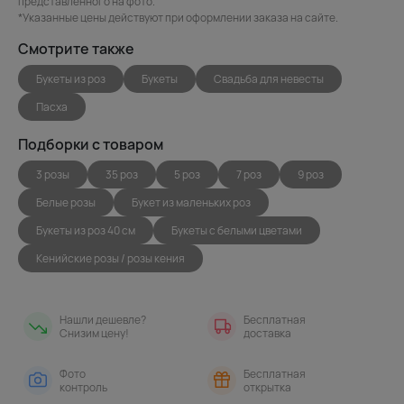
представленного на фото.
*Указанные цены действуют при оформлении заказа на сайте.
Смотрите также
Букеты из роз
Букеты
Свадьба для невесты
Пасха
Подборки с товаром
3 розы
35 роз
5 роз
7 роз
9 роз
Белые розы
Букет из маленьких роз
Букеты из роз 40 см
Букеты с белыми цветами
Кенийские розы / розы кения
Нашли дешевле?
Бесплатная
Снизим цену!
доставка
Фото
Бесплатная
контроль
открытка