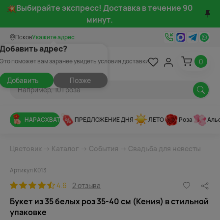
Выбирайте экспресс! Доставка в течение 90
минут.
Псков
Укажите адрес
Добавить адрес?
0
Это поможет вам заранее увидеть условия доставки
Добавить
Позже
НАРАСХВАТ
ПРЕДЛОЖЕНИЕ ДНЯ
ЛЕТО
Роза
Аль
Цветовик
→
Каталог
→
События
→
Свадьба для невесты
Артикул К013
4.6
2 отзыва
Букет из 35 белых роз 35-40 см (Кения) в стильной
упаковке