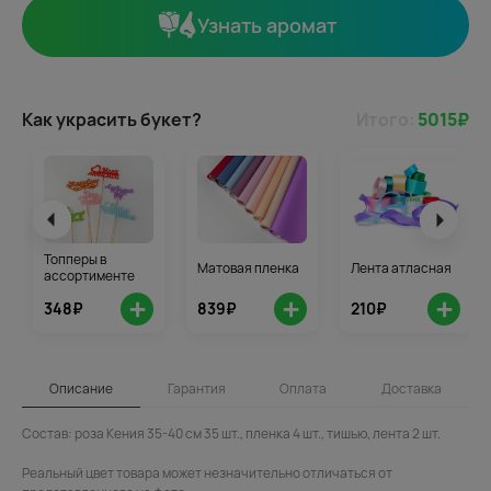
Узнать аромат
Как украсить букет?
Итого:
5015
₽
Топперы в
Матовая пленка
Лента атласная
ассортименте
+
+
+
348₽
839₽
210₽
Описание
Гарантия
Оплата
Доставка
Состав: роза Кения 35-40 см 35 шт., пленка 4 шт., тишью, лента 2 шт.
Реальный цвет товара может незначительно отличаться от