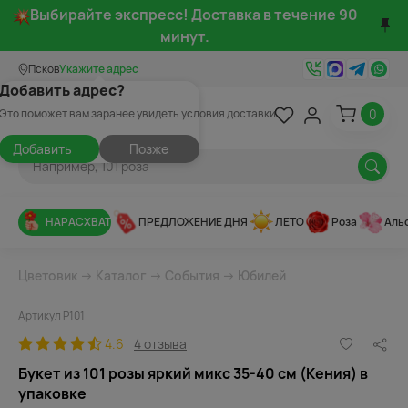
Выбирайте экспресс! Доставка в течение 90
минут.
Псков
Укажите адрес
Добавить адрес?
0
Это поможет вам заранее увидеть условия доставки
Добавить
Позже
НАРАСХВАТ
ПРЕДЛОЖЕНИЕ ДНЯ
ЛЕТО
Роза
Аль
Цветовик
→
Каталог
→
События
→
Юбилей
Артикул Р101
4.6
4 отзыва
Букет из 101 розы яркий микс 35-40 см (Кения) в
упаковке