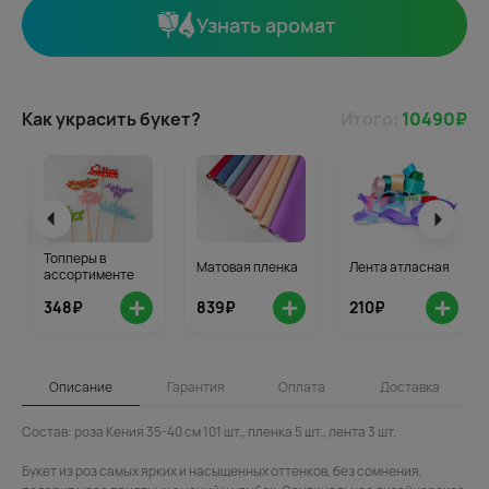
Узнать аромат
Как украсить букет?
Итого:
10490
₽
Топперы в
Матовая пленка
Лента атласная
ассортименте
+
+
+
348₽
839₽
210₽
Описание
Гарантия
Оплата
Доставка
Состав: роза Кения 35-40 см 101 шт., пленка 5 шт., лента 3 шт.
Букет из роз самых ярких и насыщенных оттенков, без сомнения,