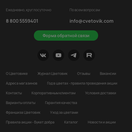
Ежедневно, круглосуточно
По всем вопросам
8 800 5559401
info@cvetovik.com
Форма обратной связи
О Цветовике
Журнал Цветовик
Отзывы
Вакансии
Адреса магазинов
Год в цветах - правила проведения акции
Контакты
Корпоративным клиентам
Условия доставки
Варианты оплаты
Гарантия качества
Франшиза Цветовик
Уход за цветами
Правила акции - Букет добра
Каталог
Новости и акции