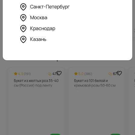
Санкт-Петербург
Москва
Краснодар
2360
₽
2360
₽
Казань
Похожие товары
4.9
475
5.0
677
(191)
(386)
Букет из желтых роз 35-40
Букет из 101 белой и
см (Россия) под ленту
кремовой розы 50-60 см
(Россия) под ленту