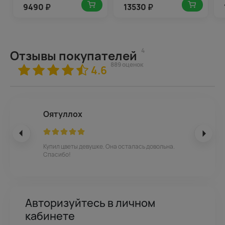
9490
₽
13530
₽
4
Отзывы покупателей
889 оценок
4.6
Оятуллох
Купил цветы девушке. Она осталась довольна.
Спасибо!
Авторизуйтесь в личном
кабинете