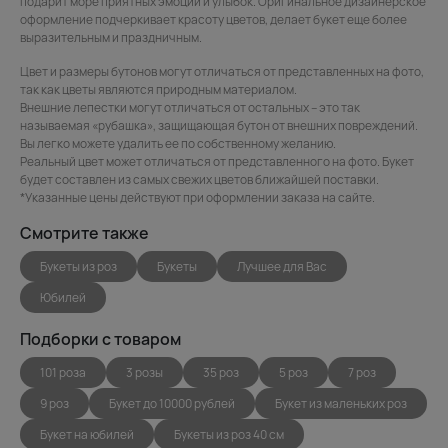
подарит море приятных эмоций и улыбок. Оригинальное дизайнерское
оформление подчеркивает красоту цветов, делает букет еще более
выразительным и праздничным.
Цвет и размеры бутонов могут отличаться от представленных на фото,
так как цветы являются природным материалом.
Внешние лепестки могут отличаться от остальных – это так
называемая «рубашка», защищающая бутон от внешних повреждений.
Вы легко можете удалить ее по собственному желанию.
Реальный цвет может отличаться от представленного на фото. Букет
будет составлен из самых свежих цветов ближайшей поставки.
*Указанные цены действуют при оформлении заказа на сайте.
Смотрите также
Букеты из роз
Букеты
Лучшее для Вас
Юбилей
Подборки с товаром
101 роза
3 розы
35 роз
5 роз
7 роз
9 роз
Букет до 10000 рублей
Букет из маленьких роз
Букет на юбилей
Букеты из роз 40 см