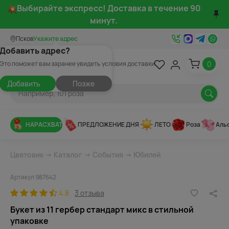
Выбирайте экспресс! Доставка в течение 90
минут.
Псков
Укажите адрес
Добавить адрес?
0
Это поможет вам заранее увидеть условия доставки
Добавить
Позже
НАРАСХВАТ
ПРЕДЛОЖЕНИЕ ДНЯ
ЛЕТО
Роза
Аль
Цветовик
→
Каталог
→
События
→
Юбилей
Артикул 987642
4.8
3 отзыва
Букет из 11 гербер стандарт микс в стильной
упаковке