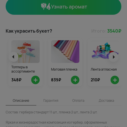
Узнать аромат
Как украсить букет?
Итого:
3540
₽
Топперы в
Матовая пленка
Лента атласная
ассортименте
+
+
+
348₽
839₽
210₽
Описание
Гарантия
Оплата
Доставка
Состав: гербера стандарт 11 шт., пленка 2 шт., лента 2 шт.
Яркая и жизнерадостная композиция из гербер, оформленных