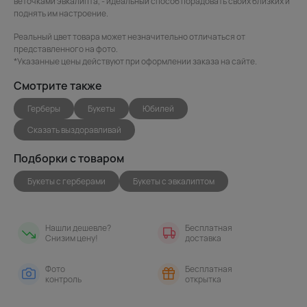
веточками эвкалипта, - идеальный способ порадовать своих близких и
поднять им настроение.
Реальный цвет товара может незначительно отличаться от
представленного на фото.
*Указанные цены действуют при оформлении заказа на сайте.
Смотрите также
Герберы
Букеты
Юбилей
Сказать выздоравливай
Подборки с товаром
Букеты с герберами
Букеты с эвкалиптом
Нашли дешевле?
Бесплатная
Снизим цену!
доставка
Фото
Бесплатная
контроль
открытка