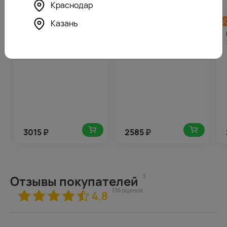
Краснодар
4.5
151
4.9
130
Казань
(532)
(568)
Букет из 11 розовых мини
Букет из 5 гербер
гербер в стильной
стандарт микс в стильной
упаковке с зеленью
упаковке с зеленью
3015
₽
2585
₽
3
Отзывы покупателей
716 оценок
4.8