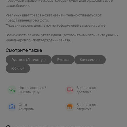
подарком и украшением дома, который будет долго радовать вас и
ваших близких.
Реальный цвет товара может незначительно отличаться от
представленного на фото.
*Указанные цены действуют при оформлении заказа на сайте.
Возможность заказа букета одной цветовой гаммы уточняйте у наших
менеджеров при подтверждении заказа.
Смотрите также
Эустома (Лизиантус)
Букеты
Комплимент
Юбилей
Нашли дешевле?
Бесплатная
Снизим цену!
доставка
Фото
Бесплатная
контроль
открытка