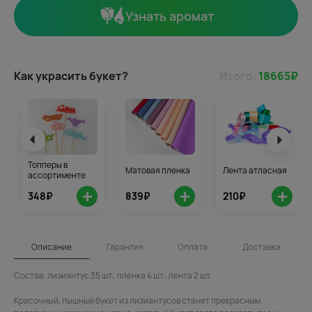
Узнать аромат
Как украсить букет?
Итого:
18665
₽
Топперы в
Матовая пленка
Лента атласная
ассортименте
+
+
+
348₽
839₽
210₽
Описание
Гарантия
Оплата
Доставка
Состав: лизиантус 35 шт., пленка 4 шт., лента 2 шт.
Красочный, пышный букет из лизиантусов станет прекрасным