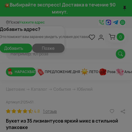
Выбирайте экспресс! Доставка в течение 90
минут.
Псков
Укажите адрес
Добавить адрес?
0
Это поможет вам заранее увидеть условия доставки
Добавить
Позже
НАРАСХВАТ
ПРЕДЛОЖЕНИЕ ДНЯ
ЛЕТО
Роза
Аль
Цветовик
→
Каталог
→
События
→
Юбилей
Артикул 2125451
4.8
1 отзыв
Букет из 35 лизиантусов яркий микс в стильной
упаковке