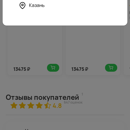
Казань
4.9
674
5.0
674
(471)
(700)
Букет из 25 розовых
Букет из 25 лизиантусов
эустом в стильной
микс в стильной упаковке
упаковке
13475
₽
13475
₽
1
Отзывы покупателей
647 оценок
4.8