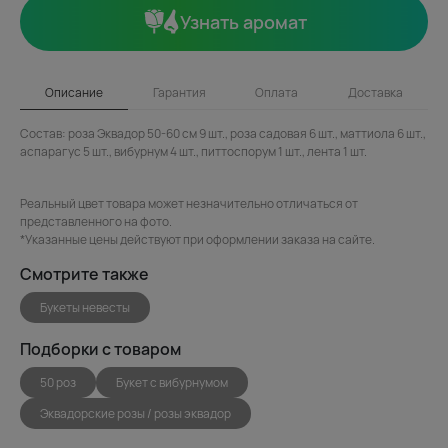
Узнать аромат
Описание
Гарантия
Оплата
Доставка
Состав: роза Эквадор 50-60 см 9 шт., роза садовая 6 шт., маттиола 6 шт.,
аспарагус 5 шт., вибурнум 4 шт., питтоспорум 1 шт., лента 1 шт.
Реальный цвет товара может незначительно отличаться от
представленного на фото.
*Указанные цены действуют при оформлении заказа на сайте.
Смотрите также
Букеты невесты
Подборки с товаром
50 роз
Букет с вибурнумом
Эквадорские розы / розы эквадор