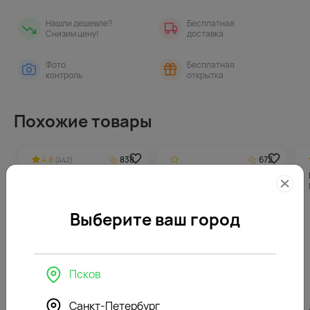
Нашли дешевле?
Бесплатная
Снизим цену!
доставка
Фото
Бесплатная
контроль
открытка
Похожие товары
4.8
838
672
(442)
Букет невесты
Букет невесты Медея
Малиновый вкус
Выберите ваш город
Псков
Санкт-Петербург
16760
₽
13426
₽