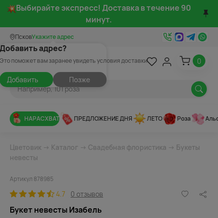
Выбирайте экспресс! Доставка в течение 90
минут.
Псков
Укажите адрес
Добавить адрес?
0
Это поможет вам заранее увидеть условия доставки
Добавить
Позже
НАРАСХВАТ
ПРЕДЛОЖЕНИЕ ДНЯ
ЛЕТО
Роза
Аль
Цветовик
→
Каталог
→
Свадебная флористика
→
Букеты
невесты
Артикул 878985
4.7
0 отзывов
Букет невесты Изабель