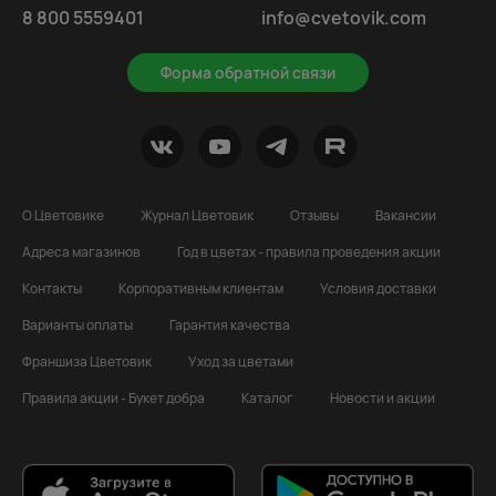
8 800 5559401
info@cvetovik.com
Форма обратной связи
О Цветовике
Журнал Цветовик
Отзывы
Вакансии
Адреса магазинов
Год в цветах - правила проведения акции
Контакты
Корпоративным клиентам
Условия доставки
Варианты оплаты
Гарантия качества
Франшиза Цветовик
Уход за цветами
Правила акции - Букет добра
Каталог
Новости и акции