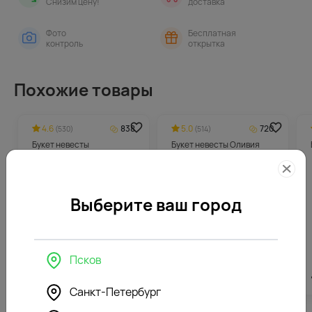
Снизим цену!
доставка
Фото
Бесплатная
контроль
открытка
Похожие товары
4.6
838
5.0
720
(530)
(514)
Букет невесты
Букет невесты Оливия
Ранункулюс
Выберите ваш город
Псков
от
16760
₽
14385
₽
Санкт-Петербург