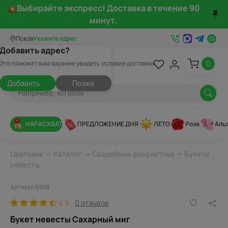
Выбирайте экспресс! Доставка в течение 90
минут.
Псков
Укажите адрес
Добавить адрес?
0
Это поможет вам заранее увидеть условия доставки
Добавить
Позже
НАРАСХВАТ
ПРЕДЛОЖЕНИЕ ДНЯ
ЛЕТО
Роза
Аль
Цветовик
→
Каталог
→
Свадебная флористика
→
Букеты
невесты
Артикул 6908
4.9
0 отзывов
Букет невесты Сахарный миг