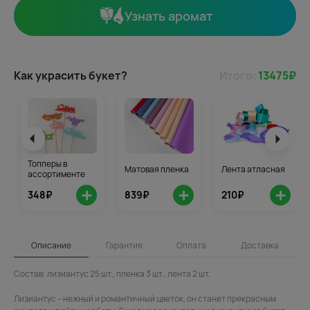
Узнать аромат
Как украсить букет?
Итого:
13475
₽
Топперы в
Матовая пленка
Лента атласная
ассортименте
+
+
+
348₽
839₽
210₽
Описание
Гарантия
Оплата
Доставка
Состав: лизиантус 25 шт., пленка 3 шт., лента 2 шт.
Лизиантус – нежный и романтичный цветок, он станет прекрасным