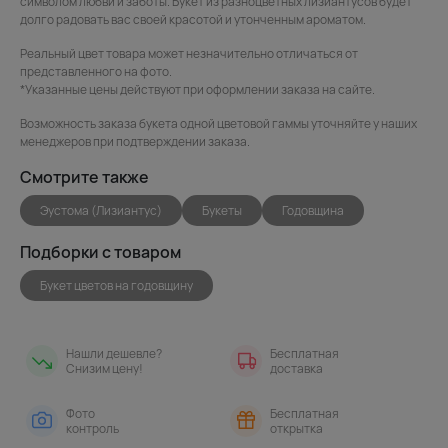
символом любви и заботы. Букет из разноцветных лизиантусов будет
долго радовать вас своей красотой и утонченным ароматом.
Реальный цвет товара может незначительно отличаться от
представленного на фото.
*Указанные цены действуют при оформлении заказа на сайте.
Возможность заказа букета одной цветовой гаммы уточняйте у наших
менеджеров при подтверждении заказа.
Смотрите также
Эустома (Лизиантус)
Букеты
Годовщина
Подборки с товаром
Букет цветов на годовщину
Нашли дешевле?
Бесплатная
Снизим цену!
доставка
Фото
Бесплатная
контроль
открытка