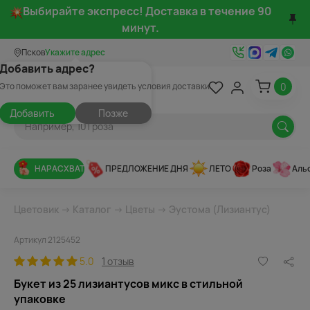
Выбирайте экспресс! Доставка в течение 90
минут.
Псков
Укажите адрес
Добавить адрес?
0
Это поможет вам заранее увидеть условия доставки
Добавить
Позже
НАРАСХВАТ
ПРЕДЛОЖЕНИЕ ДНЯ
ЛЕТО
Роза
Аль
Цветовик
→
Каталог
→
Цветы
→
Эустома (Лизиантус)
Артикул 2125452
5.0
1 отзыв
Букет из 25 лизиантусов микс в стильной
упаковке