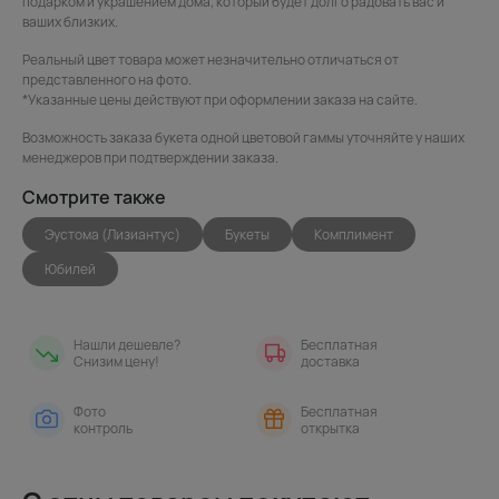
подарком и украшением дома, который будет долго радовать вас и
ваших близких.
Реальный цвет товара может незначительно отличаться от
представленного на фото.
*Указанные цены действуют при оформлении заказа на сайте.
Возможность заказа букета одной цветовой гаммы уточняйте у наших
менеджеров при подтверждении заказа.
Смотрите также
Эустома (Лизиантус)
Букеты
Комплимент
Юбилей
Нашли дешевле?
Бесплатная
Снизим цену!
доставка
Фото
Бесплатная
контроль
открытка