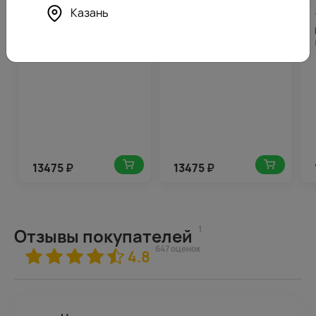
Казань
5.0
674
4.9
674
(667)
(471)
Букет из 25 белых эустом
Букет из 25 розовых
в стильной упаковке
эустом в стильной
упаковке
13475
₽
13475
₽
1
Отзывы покупателей
647 оценок
4.8