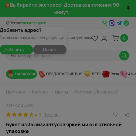
Выбирайте экспресс! Доставка в течение 90
минут.
Псков
Укажите адрес
Добавить адрес?
0
Это поможет вам заранее увидеть условия доставки
Добавить
Позже
НАРАСХВАТ
ПРЕДЛОЖЕНИЕ ДНЯ
ЛЕТО
Роза
Аль
Цветовик
→
Каталог
→
Цветы
→
Эустома (Лизиантус)
Артикул 2125451
4.8
1 отзыв
Букет из 35 лизиантусов яркий микс в стильной
упаковке