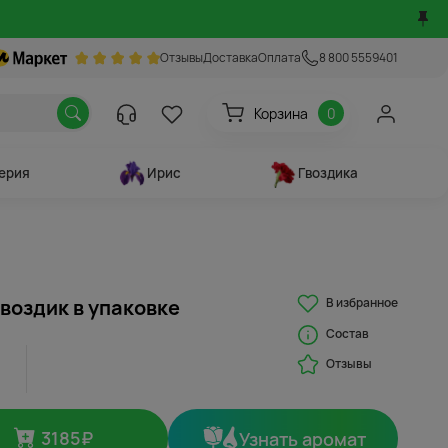
Отзывы
Доставка
Оплата
8 800 5559401
Корзина
0
ерия
Ирис
Гвоздика
В избранное
гвоздик в упаковке
Состав
Отзывы
3185
₽
Узнать аромат