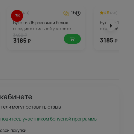
160
4.7
4.5
(714)
(726)
-7%
Букет из 15 розовых и белых
Букет из 15 гвозд
гвоздик в стильной упаковке
стильной упаков
3400 ₽
3185
3185
₽
₽
 кабинете
тели могут оставить отзыв
ановитесь участником бонусной программы
 свои покупки