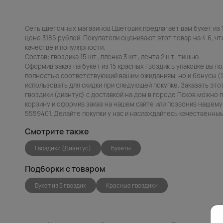
Сеть цветочных магазинов Цветовик предлагает вам букет из 1
цене 3185 рублей. Покупатели оценивают этот товар на 4.6, ч
качестве и популярности.
Состав: гвоздика 15 шт., пленка 3 шт., лента 2 шт., тишью
Оформив заказ на букет из 15 красных гвоздик в упаковке вы п
полностью соответствующий вашим ожиданиям, но и бонусы (
использовать для скидки при следующей покупке. Заказать это
гвоздики (диантус) с доставкой на дом в городе Псков можно 
корзину и оформив заказ на нашем сайте или позвонив нашему
5559401. Делайте покупки у нас и наслаждайтесь качественны
Смотрите также
Гвоздики (Диантус)
Букеты
Подборки с товаром
Букет из 5 гвоздик
Красные гвоздики