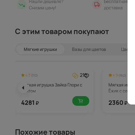
Нашли дешевле?
Бесплатная
Снизим цену!
доставка
С этим товаром покупают
Мягкие игрушки
Вазы для цветов
Цветы 
215
4.3
4.9
(110)
(162)
Мягкая игрушка Зайка Глори с
Мягкая игру
бантом
Ёжик с серд
4281
2360
₽
₽
Похожие товары