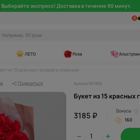
Выбирайте экспресс! Доставка в течение 90 минут.
ЛЕТО
Роза
Альстром
кет из 15 красных гвоздик в упаковке
ое
Поделиться
Артикул 567656
Букет из 15 красных 
Бонусы
3185 ₽
160
–
+