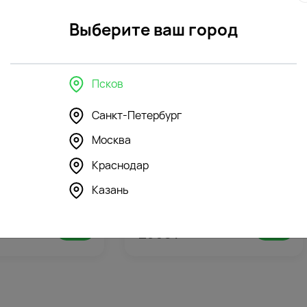
Фото
Беспла
контроль
открытк
Выберите ваш город
Псков
в интерьере
Санкт-Петербург
Москва
Краснодар
118
118
4.9
(167)
Казань
шка Романтичный
Мягкая игрушка Романтичный
ечком
Лис с шарфом
2360
₽