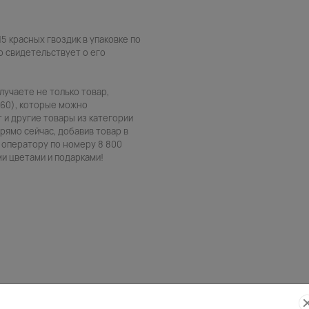
5 красных гвоздик в упаковке по
то свидетельствует о его
олучаете не только товар,
160), которые можно
т и другие товары из категории
прямо сейчас, добавив товар в
 оператору по номеру 8 800
ми цветами и подарками!