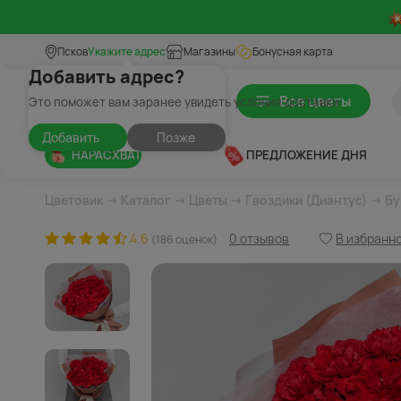
Псков
Укажите адрес
Магазины
Бонусная карта
Добавить адрес?
Все цветы
Это поможет вам заранее увидеть условия доставки
Добавить
Позже
НАРАСХВАТ
ПРЕДЛОЖЕНИЕ ДНЯ
Цветовик
→
Каталог
→
Цветы
→
Гвоздики (Диантус)
→ Бу
4.6
0 отзывов
В избранн
(186 оценок)