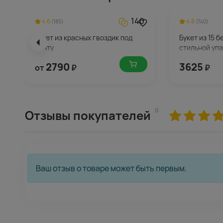
140
4.6
4.8
(185)
(740)
Букет из красных гвоздик под
Букет из 15 б
ленту
стильной упа
2790
3625
от
₽
₽
0
Отзывы покупателей
Ваш отзыв о товаре может быть первым.