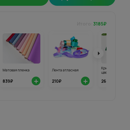
Итого:
3185
₽
Кризал для стой
Матовая пленка
Лента атласная
цветов 3шт.
+
+
839₽
210₽
268₽