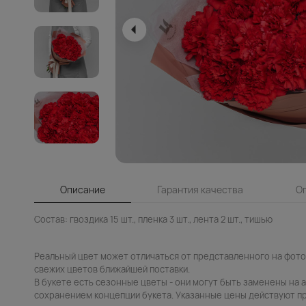
Описание
Гарантия качества
О
Состав: гвоздика 15 шт., пленка 3 шт., лента 2 шт., тишью
Реальный цвет может отличаться от представленного на фото.
свежих цветов ближайшей поставки.
В букете есть сезонные цветы - они могут быть заменены на 
сохранением концепции букета. Указанные цены действуют пр