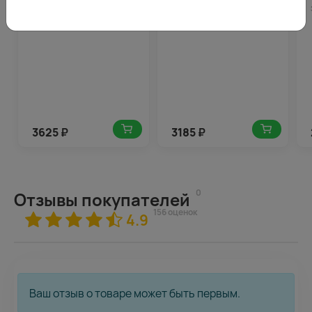
гвоздик в стильной
гвоздик в упаковке
упаковке с зеленью
3625
₽
3185
₽
0
Отзывы покупателей
156 оценок
4.9
Ваш отзыв о товаре может быть первым.