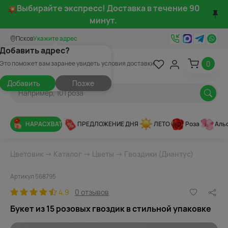
Выбирайте экспресс! Доставка в течение 90
минут.
Псков
Укажите адрес
Добавить адрес?
0
Это поможет вам заранее увидеть условия доставки
Добавить
Позже
НАРАСХВАТ
ПРЕДЛОЖЕНИЕ ДНЯ
ЛЕТО
Роза
Аль
Цветовик
→
Каталог
→
Цветы
→
Гвоздики (Диантус)
Артикул 568795
4.9
0 отзывов
Букет из 15 розовых гвоздик в стильной упаковке