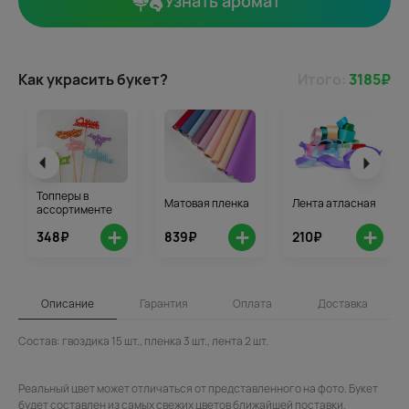
Узнать аромат
Как украсить букет?
Итого:
3185
₽
Топперы в
Матовая пленка
Лента атласная
ассортименте
+
+
+
348₽
839₽
210₽
Описание
Гарантия
Оплата
Доставка
Состав: гвоздика 15 шт., пленка 3 шт., лента 2 шт.
Реальный цвет может отличаться от представленного на фото. Букет
будет составлен из самых свежих цветов ближайшей поставки.