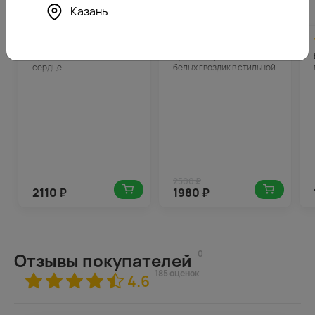
Похожие товары
Казань
4.6
106
4.3
99
-21%
(167)
(164)
Букет цветов Любящее
Букет из 9 розовых и
сердце
белых гвоздик в стильной
упаковке
2500 ₽
2110
₽
1980
₽
0
Отзывы покупателей
185 оценок
4.6