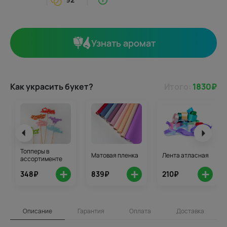
Узнать аромат
Как украсить букет?
Итого:
1830
₽
Топперы в
Матовая пленка
Лента атласная
ассортименте
+
+
+
348₽
839₽
210₽
Описание
Гарантия
Оплата
Доставка