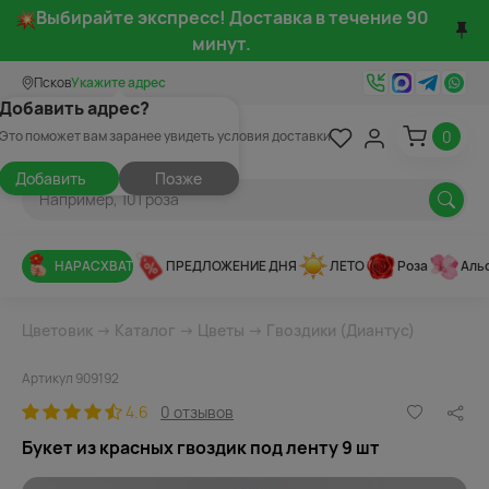
Выбирайте экспресс! Доставка в течение 90
минут.
Псков
Укажите адрес
Добавить адрес?
0
Это поможет вам заранее увидеть условия доставки
Добавить
Позже
НАРАСХВАТ
ПРЕДЛОЖЕНИЕ ДНЯ
ЛЕТО
Роза
Аль
Цветовик
→
Каталог
→
Цветы
→
Гвоздики (Диантус)
Артикул 909192
4.6
0 отзывов
Букет из красных гвоздик под ленту 9 шт