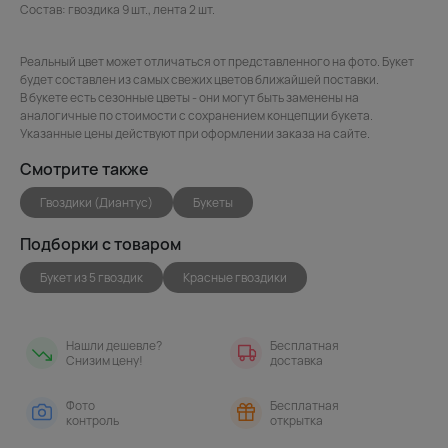
Состав: гвоздика 9 шт., лента 2 шт.
Реальный цвет может отличаться от представленного на фото. Букет
будет составлен из самых свежих цветов ближайшей поставки.
В букете есть сезонные цветы - они могут быть заменены на
аналогичные по стоимости с сохранением концепции букета.
Указанные цены действуют при оформлении заказа на сайте.
Смотрите также
Гвоздики (Диантус)
Букеты
Подборки с товаром
Букет из 5 гвоздик
Красные гвоздики
Нашли дешевле?
Бесплатная
Снизим цену!
доставка
Фото
Бесплатная
контроль
открытка