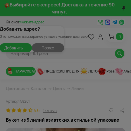
Выбирайте экспресс! Доставка в течение 90
минут.
Псков
Укажите адрес
Добавить адрес?
0
Это поможет вам заранее увидеть условия доставки
Добавить
Позже
НАРАСХВАТ
ПРЕДЛОЖЕНИЕ ДНЯ
ЛЕТО
Роза
Аль
Цветовик
→
Каталог
→
Цветы
→
Лилии
Артикул 58201
4.6
1 отзыв
Букет из 5 лилий азиатских в стильной упаковке