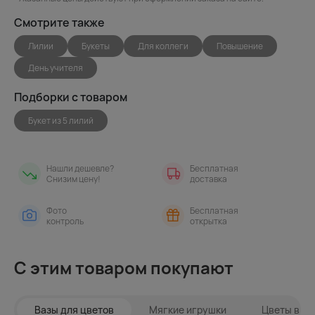
Смотрите также
Лилии
Букеты
Для коллеги
Повышение
День учителя
Подборки с товаром
Букет из 5 лилий
Нашли дешевле?
Бесплатная
Снизим цену!
доставка
Фото
Бесплатная
контроль
открытка
С этим товаром покупают
Вазы для цветов
Мягкие игрушки
Цветы в ин