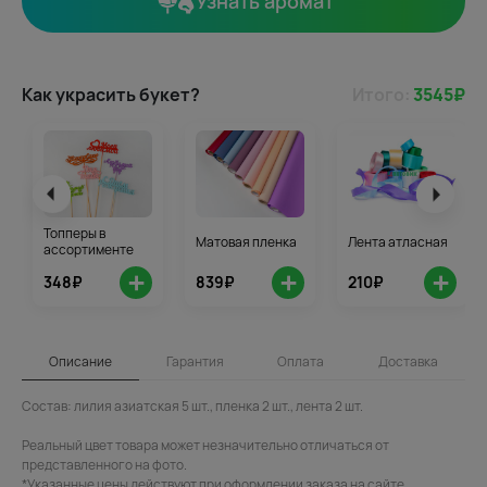
Узнать аромат
Как украсить букет?
Итого:
3545
₽
Топперы в
Матовая пленка
Лента атласная
ассортименте
+
+
+
348₽
839₽
210₽
Описание
Гарантия
Оплата
Доставка
Состав: лилия азиатская 5 шт., пленка 2 шт., лента 2 шт.
Реальный цвет товара может незначительно отличаться от
представленного на фото.
*Указанные цены действуют при оформлении заказа на сайте.