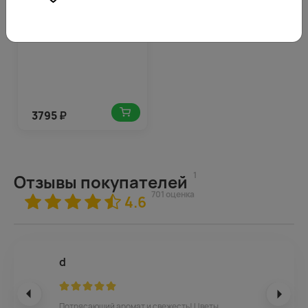
упаковке
3795
₽
1
Отзывы покупателей
701 оценка
4.6
d
Потрясающий аромат и свежесть! Цветы