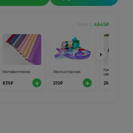
Итого:
4645
₽
Кризал для стой
Матовая пленка
Лента атласная
цветов 3шт.
+
+
839₽
210₽
268₽