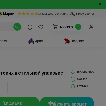
Отзывы
Доставка
Оплата
8 800 5559401
Корзина
0
ерия
Ирис
Гвоздика
В избранное
атских в стильной упаковке
Состав
Отзывы
4645
₽
Узнать аромат