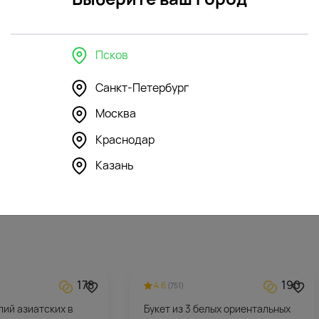
в интерьере
Псков
Санкт-Петербург
43
81
Москва
4.6
(163)
 стеклянная
Ваза "Трубка" стеклянная
Краснодар
Казань
1615
₽
178
190
4.6
(751)
илий азиатских в
Букет из 3 белых ориентальных