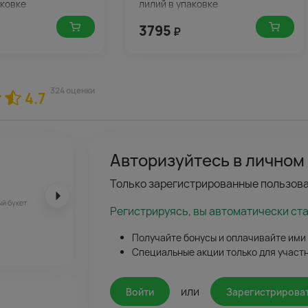
аковке
лилий в упаковке
3795
₽
324 оценки
4.7
Авторизуйтесь в личном
Только зарегистрированные пользова
ый букет
Регистрируясь, вы автоматически ст
Получайте бонусы и оплачивайте ими
Специальные акции только для участ
или
Войти
Зарегистрирова