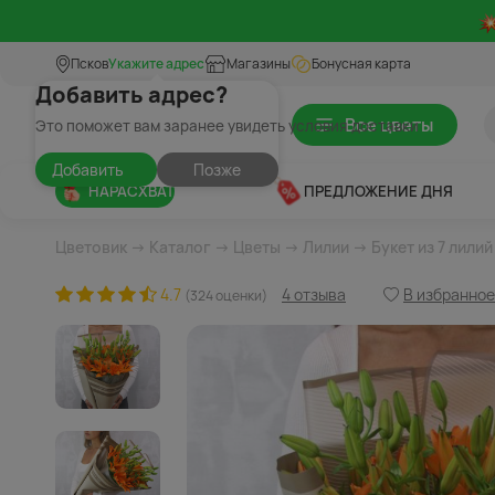
Псков
Укажите адрес
Магазины
Бонусная карта
Добавить адрес?
Все цветы
Это поможет вам заранее увидеть условия доставки
Добавить
Позже
НАРАСХВАТ
ПРЕДЛОЖЕНИЕ ДНЯ
Цветовик
→
Каталог
→
Цветы
→
Лилии
→ Букет из 7 лилий
4.7
4 отзыва
В избранное
(324 оценки)