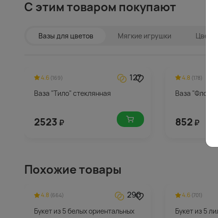
С этим товаром покупают
Вазы для цветов
Мягкие игрушки
Цветы 
127
4.6
4.8
(169)
(178)
Ваза "Тило" стеклянная
Ваза "Флора"
2523
852
₽
₽
Похожие товары
290
4.8
4.6
(664)
(701)
Букет из 5 белых ориентальных
Букет из 5 л