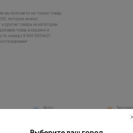
вке вы получаете не только товар,
233), которые можно
т и другие товары из категории
добавив товар в корзину и
 по номеру 8 800 5559401.
и и подарками!
Фото
Беспла
контроль
открытк
Выберите ваш город