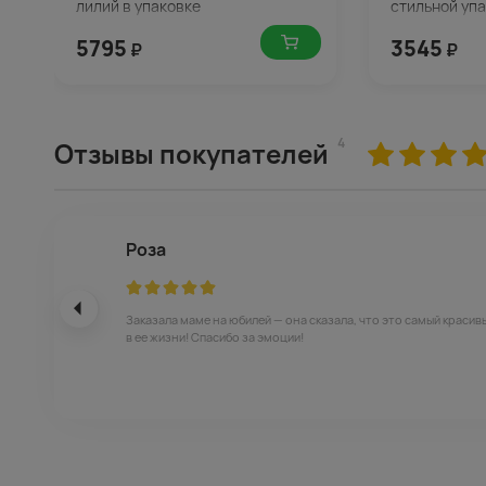
лилий в упаковке
стильной уп
5795
3545
₽
₽
4
Отзывы покупателей
Роза
Заказала маме на юбилей — она сказала, что это самый красив
в ее жизни! Спасибо за эмоции!