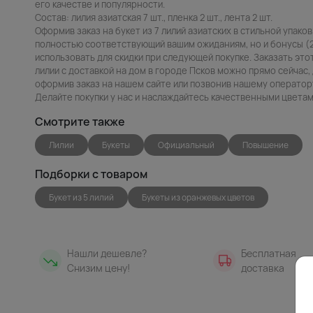
его качестве и популярности.
Состав: лилия азиатская 7 шт., пленка 2 шт., лента 2 шт.
Оформив заказ на букет из 7 лилий азиатских в стильной упако
полностью соответствующий вашим ожиданиям, но и бонусы (
использовать для скидки при следующей покупке. Заказать это
лилии с доставкой на дом в городе Псков можно прямо сейчас, 
оформив заказ на нашем сайте или позвонив нашему оператору
Делайте покупки у нас и наслаждайтесь качественными цветам
Смотрите также
Лилии
Букеты
Официальный
Повышение
Подборки с товаром
Букет из 5 лилий
Букеты из оранжевых цветов
Нашли дешевле?
Бесплатная
Снизим цену!
доставка