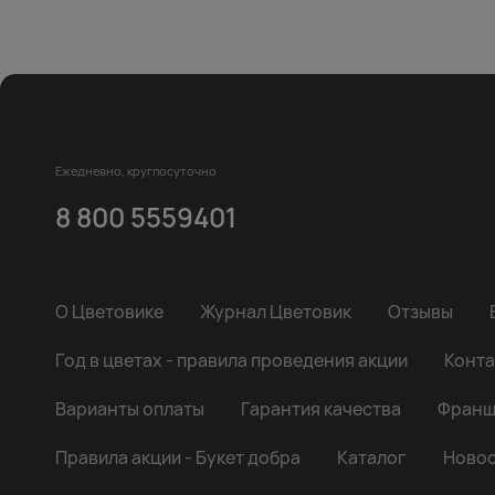
Ежедневно, круглосуточно
8 800 5559401
О Цветовике
Журнал Цветовик
Отзывы
Год в цветах - правила проведения акции
Конта
Варианты оплаты
Гарантия качества
Франш
Правила акции - Букет добра
Каталог
Новос