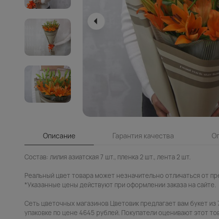
Описание
Гарантия качества
О
Состав: лилия азиатская 7 шт., пленка 2 шт., лента 2 шт.
Реальный цвет товара может незначительно отличаться от пр
*Указанные цены действуют при оформлении заказа на сайте.
Сеть цветочных магазинов Цветовик предлагает вам букет из 7
упаковке по цене 4645 рублей. Покупатели оценивают этот тов