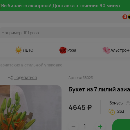
Выбирайте экспресс! Доставка в течение 90 минут.
ЛЕТО
Роза
Альстром
 азиатских в стильной упаковке
Поделиться
Артикул 58023
Букет из 7 лилий ази
Бонусы
4645 ₽
233
–
+