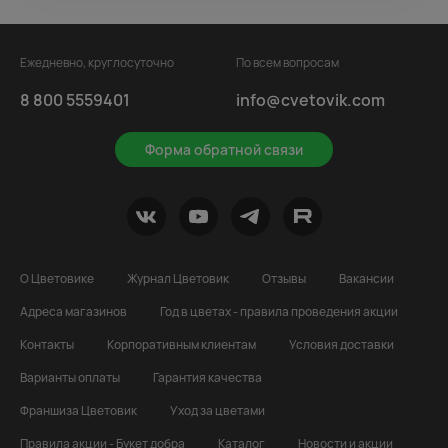
Ежедневно, круглосуточно
По всем вопросам
8 800 5559401
info@cvetovik.com
Форма обратной связи
О Цветовике
Журнал Цветовик
Отзывы
Вакансии
Адреса магазинов
Год в цветах - правила проведения акции
Контакты
Корпоративным клиентам
Условия доставки
Варианты оплаты
Гарантия качества
Франшиза Цветовик
Уход за цветами
Правила акции - Букет добра
Каталог
Новости и акции