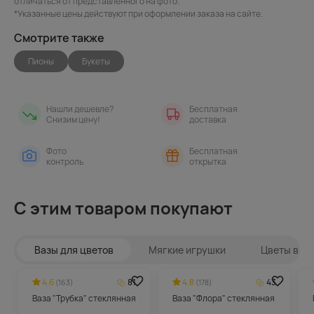
отличаться от представленного на фото.
*Указанные цены действуют при оформлении заказа на сайте.
Смотрите также
Пионы
Букеты
Нашли дешевле?
Бесплатная
Снизим цену!
доставка
Фото
Бесплатная
контроль
открытка
С этим товаром покупают
Вазы для цветов
Мягкие игрушки
Цветы в ин
4.6
81
4.8
43
(163)
(178)
Ваза "Трубка" стеклянная
Ваза "Флора" стеклянная