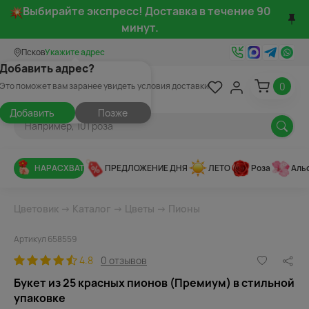
Выбирайте экспресс! Доставка в течение 90
минут.
Псков
Укажите адрес
Добавить адрес?
0
Это поможет вам заранее увидеть условия доставки
Добавить
Позже
НАРАСХВАТ
ПРЕДЛОЖЕНИЕ ДНЯ
ЛЕТО
Роза
Аль
Цветовик
→
Каталог
→
Цветы
→
Пионы
Артикул 658559
4.8
0 отзывов
Букет из 25 красных пионов (Премиум) в стильной
упаковке