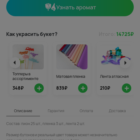
Узнать аромат
Как украсить букет?
Итого:
14725
₽
Топперы в
Матовая пленка
Лента атласная
ассортименте
+
+
+
348₽
839₽
210₽
Описание
Гарантия
Оплата
Доставка
Состав: пион 25 шт., пленка 3 шт., лента 2 шт.
Размер бутонов и реальный цвет товара может незначительно