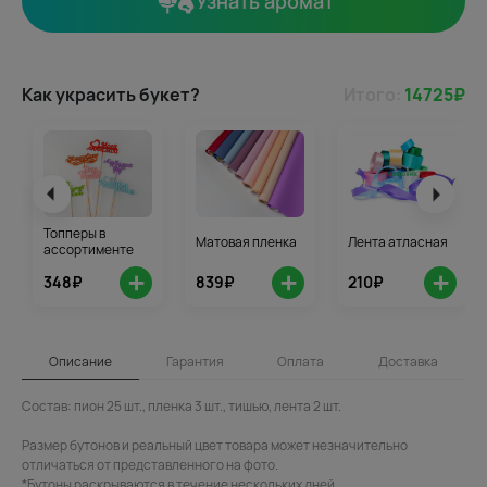
Узнать аромат
Как украсить букет?
Итого:
14725
₽
Топперы в
Матовая пленка
Лента атласная
ассортименте
+
+
+
348₽
839₽
210₽
Описание
Гарантия
Оплата
Доставка
Состав: пион 25 шт., пленка 3 шт., тишью, лента 2 шт.
Размер бутонов и реальный цвет товара может незначительно
отличаться от представленного на фото.
*Бутоны раскрываются в течение нескольких дней.