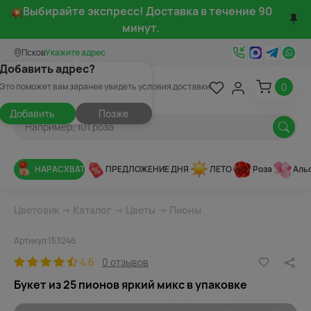
Выбирайте экспресс! Доставка в течение 90
минут.
Псков
Укажите адрес
Добавить адрес?
0
Это поможет вам заранее увидеть условия доставки
Добавить
Позже
НАРАСХВАТ
ПРЕДЛОЖЕНИЕ ДНЯ
ЛЕТО
Роза
Аль
Цветовик
→
Каталог
→
Цветы
→
Пионы
Артикул 153246
4.6
0 отзывов
Букет из 25 пионов яркий микс в упаковке