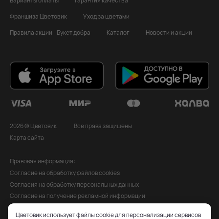
Варианты оплаты
Гарантия качества
Франшиза Цветовик
Уход за цветами
Правила акции - Букет добра
Каталог
Новости и акции
2026 © Цветовик
Все права защищены
Карта сайта
Правовая информация:
Согласие на обработку файлов cookies
Согласия на обработку персональных данных
Согласие на получение рекламной информации
Политика обработки персональных данных
Цветовик использует файлы cookie для персонализации сервисов
Публичная оферта