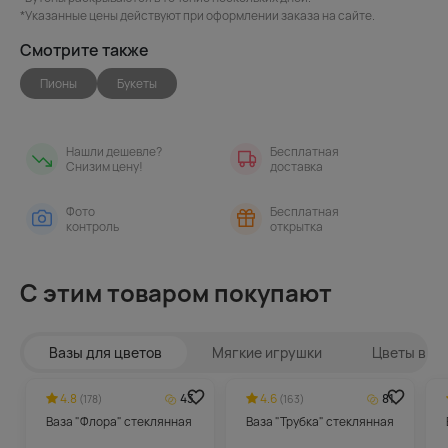
*Указанные цены действуют при оформлении заказа на сайте.
Смотрите также
Пионы
Букеты
Нашли дешевле?
Бесплатная
Снизим цену!
доставка
Фото
Бесплатная
контроль
открытка
С этим товаром покупают
Вазы для цветов
Мягкие игрушки
Цветы в ин
4.8
43
4.6
81
(178)
(163)
Ваза "Флора" стеклянная
Ваза "Трубка" стеклянная