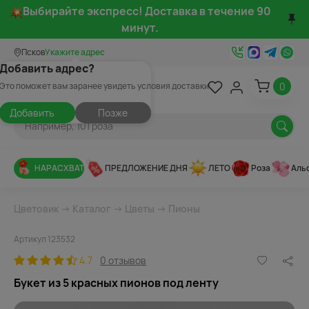
Выбирайте экспресс! Доставка в течение 90
минут.
Псков
Укажите адрес
Добавить адрес?
0
Это поможет вам заранее увидеть условия доставки
Добавить
Позже
НАРАСХВАТ
ПРЕДЛОЖЕНИЕ ДНЯ
ЛЕТО
Роза
Аль
Цветовик
→
Каталог
→
Цветы
→
Пионы
Артикул 123532
4.7
0 отзывов
Букет из 5 красных пионов под ленту