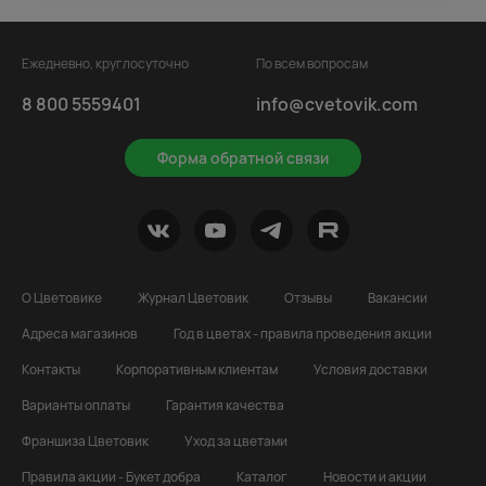
Ежедневно, круглосуточно
По всем вопросам
8 800 5559401
info@cvetovik.com
Форма обратной связи
О Цветовике
Журнал Цветовик
Отзывы
Вакансии
Адреса магазинов
Год в цветах - правила проведения акции
Контакты
Корпоративным клиентам
Условия доставки
Варианты оплаты
Гарантия качества
Франшиза Цветовик
Уход за цветами
Правила акции - Букет добра
Каталог
Новости и акции