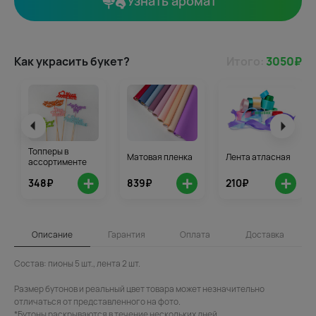
Узнать аромат
Как украсить букет?
Итого:
3050
₽
Топперы в
Матовая пленка
Лента атласная
ассортименте
+
+
+
348₽
839₽
210₽
Описание
Гарантия
Оплата
Доставка
Состав: пионы 5 шт., лента 2 шт.
Размер бутонов и реальный цвет товара может незначительно
отличаться от представленного на фото.
*Бутоны раскрываются в течение нескольких дней.