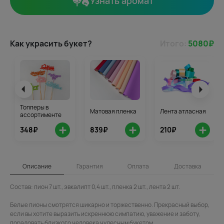
Узнать аромат
Как украсить букет?
Итого:
5080
₽
Топперы в
Матовая пленка
Лента атласная
ассортименте
+
+
+
348₽
839₽
210₽
Описание
Гарантия
Оплата
Доставка
Состав: пион 7 шт., эвкалипт 0,4 шт., пленка 2 шт., лента 2 шт.
Белые пионы смотрятся шикарно и торжественно. Прекрасный выбор,
если вы хотите выразить искреннюю симпатию, уважение и заботу,
порадовать близкого человека чудесным букетом.