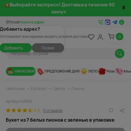
Выбирайте экспресс! Доставка в течение 90
минут.
Псков
Укажите адрес
Добавить адрес?
0
Это поможет вам заранее увидеть условия доставки
Добавить
Позже
НАРАСХВАТ
ПРЕДЛОЖЕНИЕ ДНЯ
ЛЕТО
Роза
Аль
Цветовик
→
Каталог
→
Цветы
→
Пионы
Артикул 143562
4.9
0 отзывов
Букет из 7 белых пионов с зеленью в упаковке