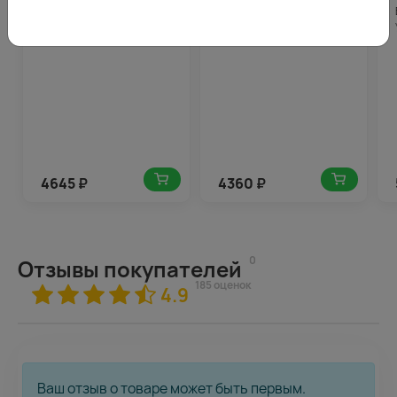
Букет из 7 белых пионов в
Букет из 5 пионов яркий
упаковке
микс с зеленью в
упаковке
4645
₽
4360
₽
0
Отзывы покупателей
185 оценок
4.9
Ваш отзыв о товаре может быть первым.