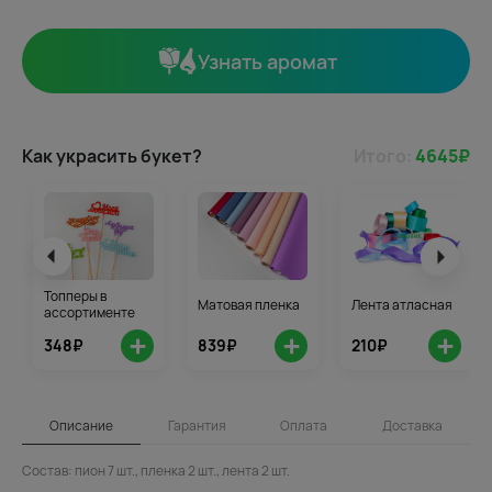
Узнать аромат
Как украсить букет?
Итого:
4645
₽
Топперы в
Матовая пленка
Лента атласная
ассортименте
+
+
+
348₽
839₽
210₽
Описание
Гарантия
Оплата
Доставка
Состав: пион 7 шт., пленка 2 шт., лента 2 шт.