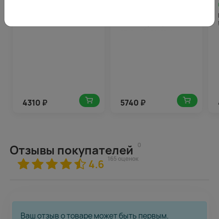
08.11.2026
216
08.11.2026
287
Букет цветов Блики лета
Букет из 9 коралловых
пионов (Премиум) в
стильной упаковке
4310
₽
5740
₽
0
Отзывы покупателей
165 оценок
4.6
Ваш отзыв о товаре может быть первым.