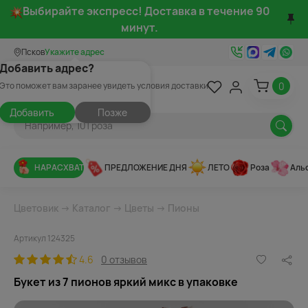
Выбирайте экспресс! Доставка в течение 90
минут.
Псков
Укажите адрес
Добавить адрес?
0
Это поможет вам заранее увидеть условия доставки
Добавить
Позже
НАРАСХВАТ
ПРЕДЛОЖЕНИЕ ДНЯ
ЛЕТО
Роза
Аль
Цветовик
→
Каталог
→
Цветы
→
Пионы
Артикул 124325
4.6
0 отзывов
Букет из 7 пионов яркий микс в упаковке