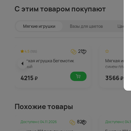
С этим товаром покупают
Мягкие игрушки
Вазы для цветов
Цветы 
211
4.5
(155)
Мягкая игрушка Бегемотик
Мягкая игру
белый
синем плать
4215
3566
₽
₽
Похожие товары
828
Доступен с
04.11.2026
Доступен с
04.