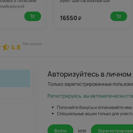
 розового тюльпана
Букет цветов Важный шаг
дизайнерской
16550
₽
584 оценки
4.8
Авторизуйтесь в личном
Только зарегистрированные пользова
Регистрируясь, вы автоматически ст
Получайте бонусы и оплачивайте ими
Специальные акции только для участ
или
Войти
Зарегистрирова