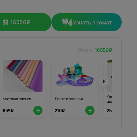
16550
₽
Узнать аромат
Итого:
16550
₽
Кризал для стой
Матовая пленка
Лента атласная
цветов 3шт.
+
+
839₽
210₽
268₽