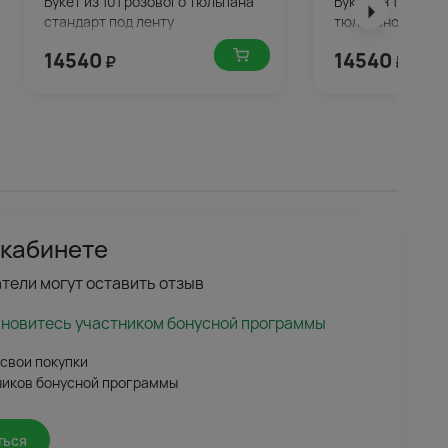
Букет из 101 розового тюльпана
Букет из 101 бел
стандарт под ленту
тюльпанов станд
14540
14540
₽
₽
 кабинете
тели могут оставить отзыв
ановитесь участником бонусной программы
 свои покупки
ников бонусной программы
ться