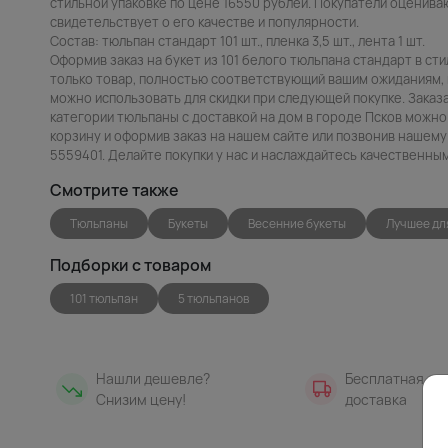
стильной упаковке по цене 16550 рублей. Покупатели оценивают
свидетельствует о его качестве и популярности.
Состав: тюльпан стандарт 101 шт., пленка 3,5 шт., лента 1 шт.
Оформив заказ на букет из 101 белого тюльпана стандарт в ст
только товар, полностью соответствующий вашим ожиданиям, 
можно использовать для скидки при следующей покупке. Заказа
категории тюльпаны с доставкой на дом в городе Псков можно 
корзину и оформив заказ на нашем сайте или позвонив нашему
5559401. Делайте покупки у нас и наслаждайтесь качественны
Смотрите также
Тюльпаны
Букеты
Весенние букеты
Лучшее дл
Подборки с товаром
101 тюльпан
5 тюльпанов
Нашли дешевле?
Бесплатная
Снизим цену!
доставка