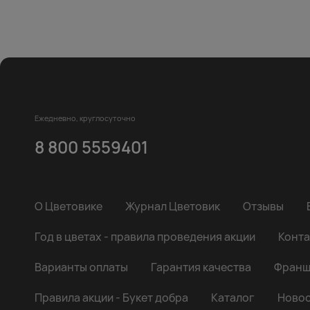
Ежедневно, круглосуточно
8 800 5559401
О Цветовике
Журнал Цветовик
Отзывы
Год в цветах - правила проведения акции
Конта
Варианты оплаты
Гарантия качества
Франш
Правила акции - Букет добра
Каталог
Новос