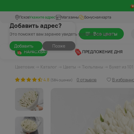
Псков
Укажите адрес
Магазины
Бонусная карта
Добавить адрес?
Все цветы
Это поможет вам заранее увидеть условия доставки
Добавить
Позже
НАРАСХВАТ
ПРЕДЛОЖЕНИЕ ДНЯ
Цветовик
→
Каталог
→
Цветы
→
Тюльпаны
→ Букет из 10
4.8
0 отзывов
В избранн
(584 оценки)