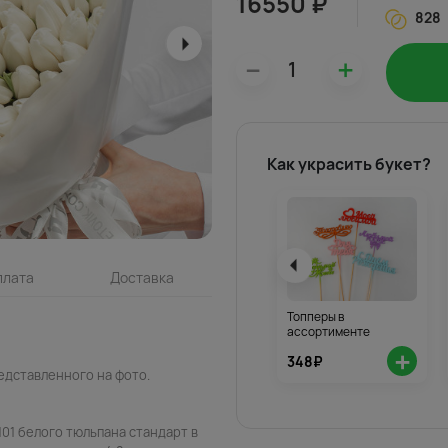
16550 ₽
828
–
+
Как украсить букет?
плата
Доставка
Топперы в
ассортименте
+
348₽
едставленного на фото.
101 белого тюльпана стандарт в