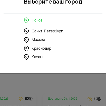
Выберите ваш город
Псков
в интерьере
Санкт-Петербург
Москва
179
211
4.5
(130)
Краснодар
шка Зайка Ми в
Мягкая игрушка Бегемотик
е
зеленый
Казань
4215
₽
828
828
11.2026
Доступен с
04.11.2026