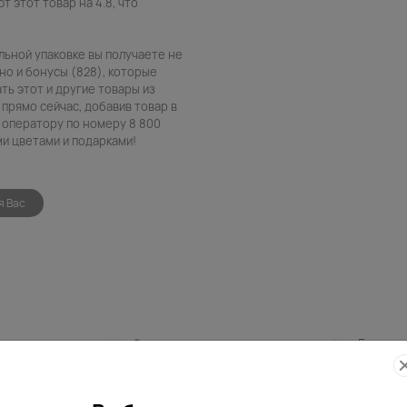
 этот товар на 4.8, что
ильной упаковке вы получаете не
но и бонусы (828), которые
ть этот и другие товары из
прямо сейчас, добавив товар в
 оператору по номеру 8 800
ми цветами и подарками!
я Вас
Фото
Беспла
контроль
открытк