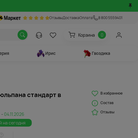
Отзывы
Доставка
Оплата
8 800 5559401
Корзина
0
ерия
Ирис
Гвоздика
В избранное
тюльпана стандарт в
Состав
Отзывы
 -
04.11.2026
й на сегодня