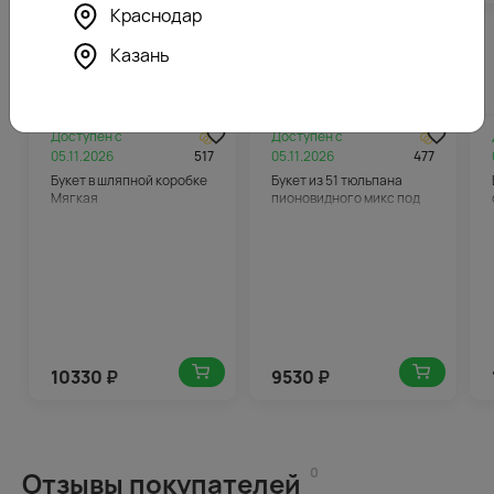
Краснодар
Казань
Похожие товары
Доступен с
Доступен с
05.11.2026
517
05.11.2026
477
Букет в шляпной коробке
Букет из 51 тюльпана
Мягкая
пионовидного микс под
ленту
10330
₽
9530
₽
0
Отзывы покупателей