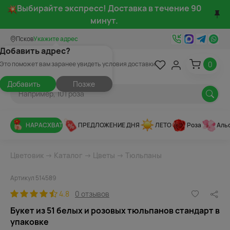
Выбирайте экспресс! Доставка в течение 90
минут.
Псков
Укажите адрес
Добавить адрес?
0
Это поможет вам заранее увидеть условия доставки
Добавить
Позже
НАРАСХВАТ
ПРЕДЛОЖЕНИЕ ДНЯ
ЛЕТО
Роза
Аль
Цветовик
→
Каталог
→
Цветы
→
Тюльпаны
Артикул 514589
4.8
0 отзывов
Букет из 51 белых и розовых тюльпанов стандарт в
упаковке