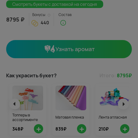
Смотреть букеты с доставкой на сегодня
Бонусы
Состав
8795 ₽
440
Узнать аромат
Как украсить букет?
Итого:
8795
₽
Топперы в
Матовая пленка
Лента атласная
ассортименте
+
+
+
348₽
839₽
210₽