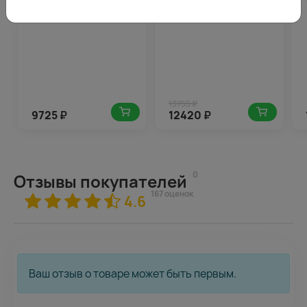
упаковке
в стильной упаковке
13755 ₽
9725
₽
12420
₽
0
Отзывы покупателей
167 оценок
4.6
Ваш отзыв о товаре может быть первым.