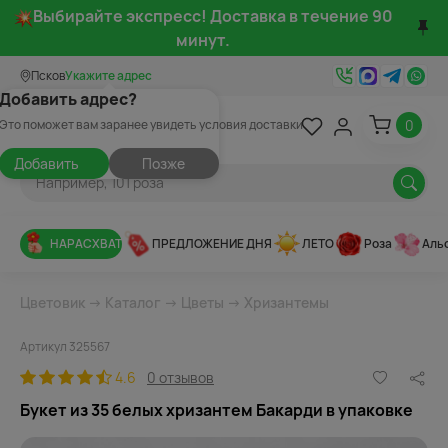
Выбирайте экспресс! Доставка в течение 90
минут.
Псков
Укажите адрес
Добавить адрес?
0
Это поможет вам заранее увидеть условия доставки
Добавить
Позже
НАРАСХВАТ
ПРЕДЛОЖЕНИЕ ДНЯ
ЛЕТО
Роза
Аль
Цветовик
→
Каталог
→
Цветы
→
Хризантемы
Артикул 325567
4.6
0 отзывов
Букет из 35 белых хризантем Бакарди в упаковке