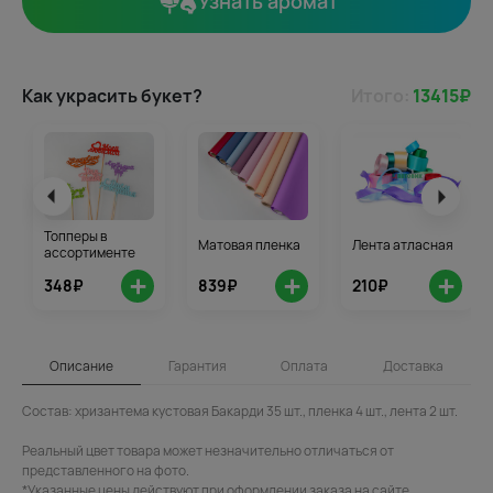
Узнать аромат
Как украсить букет?
Итого:
13415
₽
Топперы в
Матовая пленка
Лента атласная
ассортименте
+
+
+
348₽
839₽
210₽
Описание
Гарантия
Оплата
Доставка
Состав: хризантема кустовая Бакарди 35 шт., пленка 4 шт., лента 2 шт.
Реальный цвет товара может незначительно отличаться от
представленного на фото.
*Указанные цены действуют при оформлении заказа на сайте.