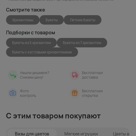
Смотрите также
Хризантемы
Букеты
Летние букеты
Подборки с товаром
Букеты из 5 хризантем
Букеты из 7 хризантем
Букеты с кустовыми хризантемами
Нашли дешевле?
Бесплатная
Снизим цену!
доставка
Фото
Бесплатная
контроль
открытка
С этим товаром покупают
Вазы для цветов
Мягкие игрушки
Цветы в ин