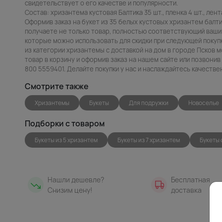
свидетельствует о его качестве и популярности.
Состав: хризантема кустовая Балтика 35 шт., пленка 4 шт., лента
Оформив заказ на букет из 35 белых кустовых хризантем балти
получаете не только товар, полностью соответствующий вашим
которые можно использовать для скидки при следующей покупк
из категории хризантемы с доставкой на дом в городе Псков 
товар в корзину и оформив заказ на нашем сайте или позвони
800 5559401. Делайте покупки у нас и наслаждайтесь качеств
Смотрите также
Хризантемы
Букеты
Для подружки
Новоселье
Подборки с товаром
Букеты из 5 хризантем
Букеты из 7 хризантем
Букеты 
Нашли дешевле?
Бесплатная
Снизим цену!
доставка