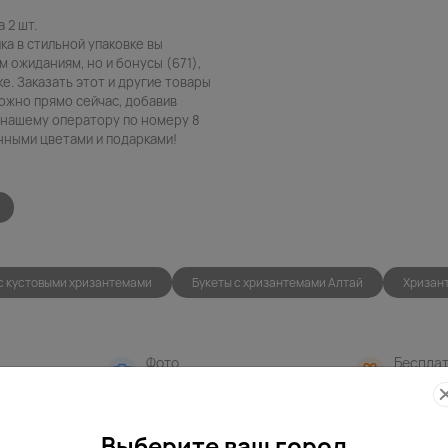
 2 шт.
ка в стильной упаковке вы
 ожиданиям, но и бонусы (671),
е. Заказать этот и другие товары
можно прямо сейчас, добавив
в нашему оператору по номеру 8
енными цветами и подарками!
с кустовыми хризантемами
Букеты с хризантемами Алтай
Хризан
Фото
Беспла
контроль
открытк
Выберите ваш город