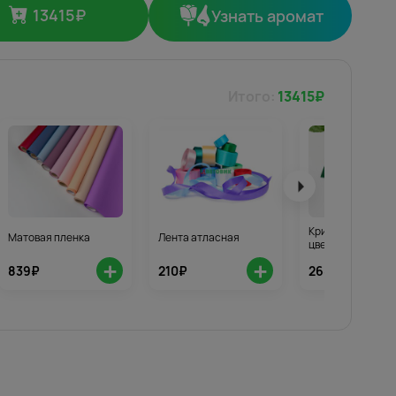
13415
₽
Узнать аромат
Итого:
13415
₽
Кризал для стой
Матовая пленка
Лента атласная
цветов 3шт.
+
+
839₽
210₽
268₽