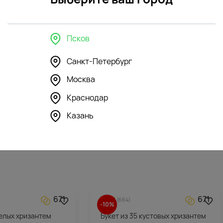
в интерьере
Псков
Санкт-Петербург
43
81
Москва
4.6
(163)
 стеклянная
Ваза "Трубка" стеклянная
Краснодар
Казань
1615
₽
671
671
4.7
(664)
-10%
белых хризантем
Букет из 35 кустовых хризантем