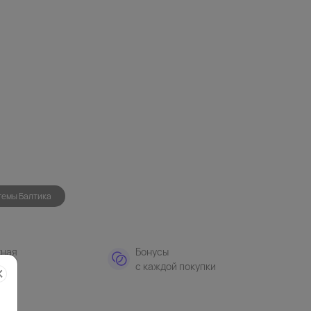
темы Балтика
тная
Бонусы
а
с каждой покупки