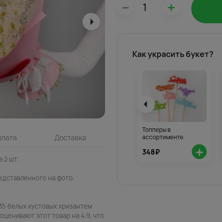
–
+
Как украсить букет?
Топперы в
ассортименте
плата
Доставка
+
348₽
 2 шт.
едставленного на фото.
 35 белых кустовых хризантем
 оценивают этот товар на 4.9, что