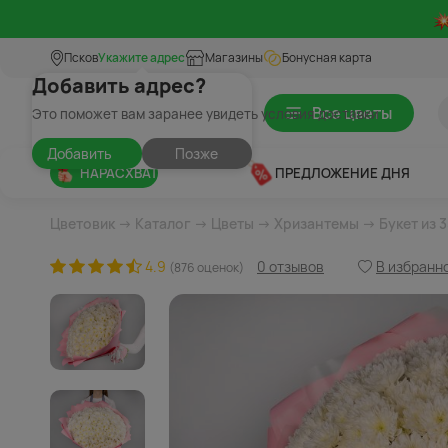
Псков
Укажите адрес
Магазины
Бонусная карта
Добавить адрес?
Все цветы
Это поможет вам заранее увидеть условия доставки
Добавить
Позже
НАРАСХВАТ
ПРЕДЛОЖЕНИЕ ДНЯ
Цветовик
→
Каталог
→
Цветы
→
Хризантемы
→ Букет из 
4.9
0 отзывов
В избранн
(876 оценок)