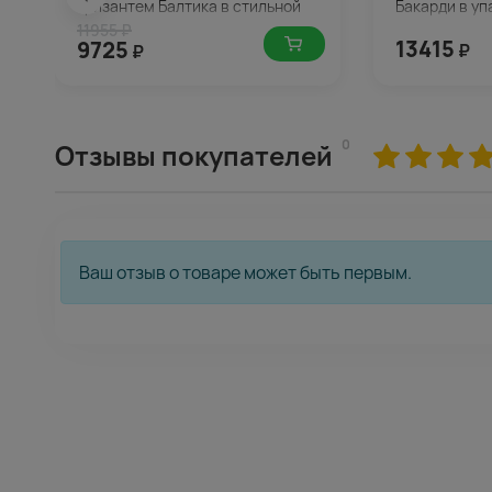
хризантем Балтика в стильной
Бакарди в уп
упаковке
11955 ₽
13415
9725
₽
₽
0
Отзывы покупателей
Ваш отзыв о товаре может быть первым.