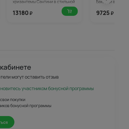
хризантемы Сантини в стильной
Бакарди в упако
упаковке
13180
9725
₽
₽
 кабинете
тели могут оставить отзыв
ановитесь участником бонусной программы
 свои покупки
ников бонусной программы
ться