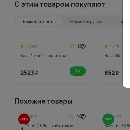
С этим товаром покупают
Вазы для цветов
Мягкие игрушки
Цветы 
127
4.6
4.8
(169)
(178)
Ваза "Тило" стеклянная
Ваза "Флора"
2523
852
₽
₽
Похожие товары
487
5.0
4.6
(837)
(167)
-19%
Букет из 25 белых кустовых
Букет из 35 