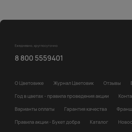
Ежедневно, круглосуточно
8 800 5559401
О Цветовике
Журнал Цветовик
Отзывы
Год в цветах - правила проведения акции
Конта
Варианты оплаты
Гарантия качества
Франш
Правила акции - Букет добра
Каталог
Новос