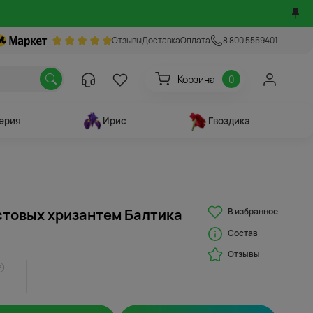
Отзывы
Доставка
Оплата
8 800 5559401
Корзина
0
ерия
Ирис
Гвоздика
В избранное
устовых хризантем Балтика
Состав
Отзывы