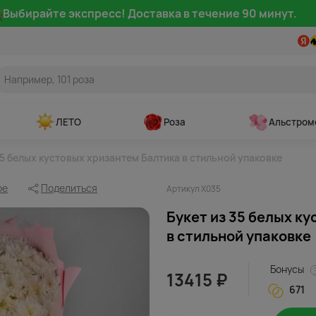
Выбирайте экспресс! Доставка в течение 90 минут.
ЛЕТО
Роза
Альстром
35 белых кустовых хризантем Балтика в стильной упаковке
ое
Поделиться
Артикул Х035
Букет из 35 белых к
в стильной упаковке
Бонусы
13415 ₽
671